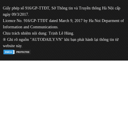
Giấy phép số 916/GP-TTĐT, Sở Thông tin và Truyền thông Hà Nội cấp
ngày 09/3/2017.
Licence No. 916/GP-TTĐT dated March 9, 2017 by Ha Noi Deparment of
Information and Communications.
Chịu trách nhiệm nội dung: Trịnh Lê Hùng.
® Ghi rõ nguồn "AUTODAILY.VN" khi bạn phát hành lại thông tin từ
website này.