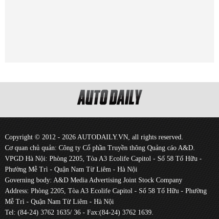
Copyright © 2012 - 2026 AUTODAILY.VN, all rights reserved.
Cơ quan chủ quản: Công ty Cổ phần Truyền thông Quảng cáo A&D.
VPGD Hà Nội: Phòng 2205, Tòa A3 Ecolife Capitol - Số 58 Tố Hữu -
Phường Mễ Trì - Quận Nam Từ Liêm - Hà Nội
Governing body: A&D Media Advertising Joint Stock Company
Address: Phòng 2205, Tòa A3 Ecolife Capitol - Số 58 Tố Hữu - Phường
Mễ Trì - Quận Nam Từ Liêm - Hà Nội
Tel: (84-24) 3762 1635/ 36 - Fax:(84-24) 3762 1639.