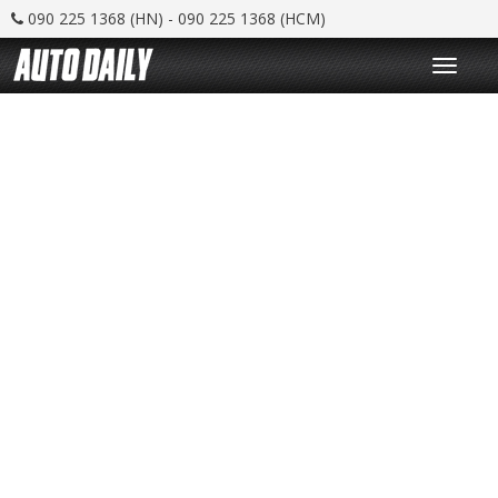
090 225 1368 (HN) - 090 225 1368 (HCM)
T
o
g
g
l
e
n
a
v
i
g
a
t
i
o
n