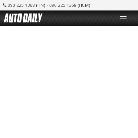
090 225 1368 (HN) - 090 225 1368 (HCM)
T
o
g
g
l
e
n
a
v
i
g
a
t
i
o
n