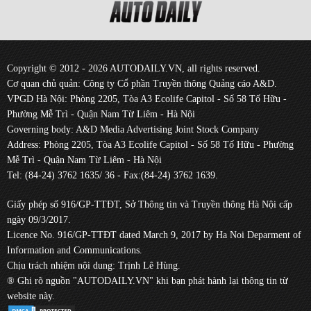
Copyright © 2012 - 2026 AUTODAILY.VN, all rights reserved.
Cơ quan chủ quản: Công ty Cổ phần Truyền thông Quảng cáo A&D.
VPGD Hà Nội: Phòng 2205, Tòa A3 Ecolife Capitol - Số 58 Tố Hữu -
Phường Mễ Trì - Quận Nam Từ Liêm - Hà Nội
Governing body: A&D Media Advertising Joint Stock Company
Address: Phòng 2205, Tòa A3 Ecolife Capitol - Số 58 Tố Hữu - Phường
Mễ Trì - Quận Nam Từ Liêm - Hà Nội
Tel: (84-24) 3762 1635/ 36 - Fax:(84-24) 3762 1639.
Giấy phép số 916/GP-TTĐT, Sở Thông tin và Truyền thông Hà Nội cấp
ngày 09/3/2017.
Licence No. 916/GP-TTĐT dated March 9, 2017 by Ha Noi Deparment of
Information and Communications.
Chịu trách nhiệm nội dung: Trịnh Lê Hùng.
® Ghi rõ nguồn "AUTODAILY.VN" khi bạn phát hành lại thông tin từ
website này.