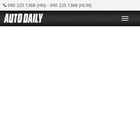
090 225 1368 (HN) - 090 225 1368 (HCM)
T
o
g
g
l
e
n
a
v
i
g
a
t
i
o
n