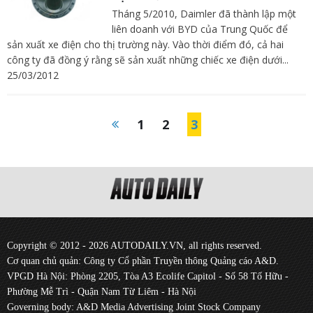
Tháng 5/2010, Daimler đã thành lập một
liên doanh với BYD của Trung Quốc để
sản xuất xe điện cho thị trường này. Vào thời điểm đó, cả hai
công ty đã đồng ý rằng sẽ sản xuất những chiếc xe điện dưới...
25/03/2012
1
2
3
Copyright © 2012 - 2026 AUTODAILY.VN, all rights reserved.
Cơ quan chủ quản: Công ty Cổ phần Truyền thông Quảng cáo A&D.
VPGD Hà Nội: Phòng 2205, Tòa A3 Ecolife Capitol - Số 58 Tố Hữu -
Phường Mễ Trì - Quận Nam Từ Liêm - Hà Nội
Governing body: A&D Media Advertising Joint Stock Company