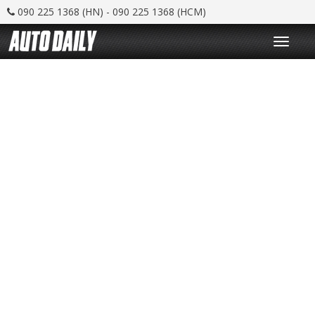
090 225 1368 (HN) - 090 225 1368 (HCM)
T
o
g
g
l
e
n
a
v
i
g
a
t
i
o
n