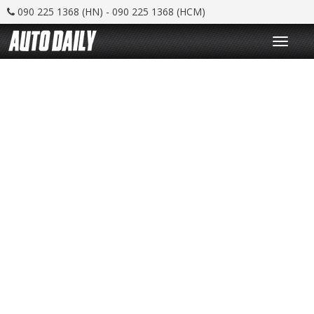
090 225 1368 (HN) - 090 225 1368 (HCM)
T
o
g
g
l
e
n
a
v
i
g
a
t
i
o
n