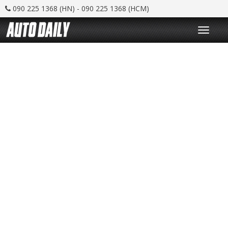
090 225 1368 (HN) - 090 225 1368 (HCM)
T
o
g
g
l
e
n
a
v
i
g
a
t
i
o
n