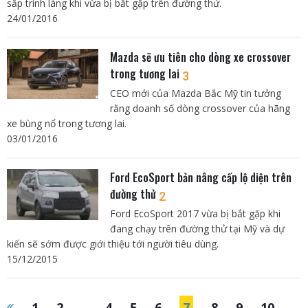
sắp trình làng khi vừa bị bắt gặp trên đường thử.
24/01/2016
Mazda sẽ ưu tiên cho dòng xe crossover
trong tương lai
3
CEO mới của Mazda Bắc Mỹ tin tưởng
rằng doanh số dòng crossover của hãng
xe bùng nổ trong tương lai.
03/01/2016
Ford EcoSport bản nâng cấp lộ diện trên
đường thử
2
Ford EcoSport 2017 vừa bị bắt gặp khi
đang chạy trên đường thử tại Mỹ và dự
kiến sẽ sớm được giới thiệu tới người tiêu dùng.
15/12/2015
1
2
...
4
5
6
7
8
9
10