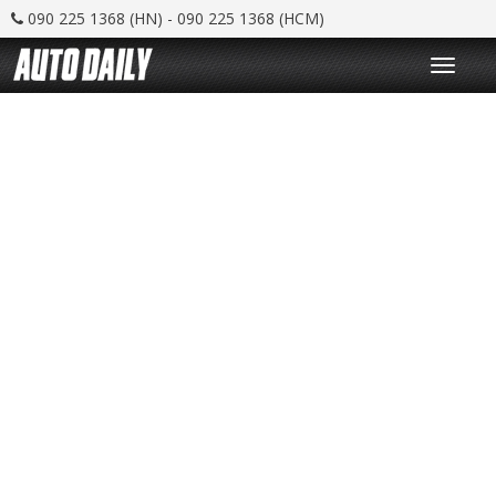
090 225 1368 (HN) - 090 225 1368 (HCM)
T
o
g
g
l
e
n
a
v
i
g
a
t
i
o
n