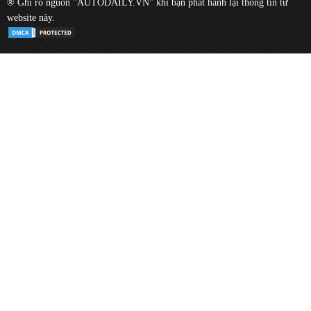
® Ghi rõ nguồn "AUTODAILY.VN" khi bạn phát hành lại thông tin từ
website này.