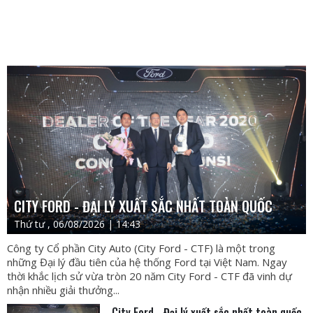
CITY FORD - ĐẠI LÝ XUẤT SẮC NHẤT TOÀN QUỐC
Thứ tư , 06/08/2026 | 14:43
Công ty Cổ phần City Auto (City Ford - CTF) là một trong
những Đại lý đầu tiên của hệ thống Ford tại Việt Nam. Ngay
thời khắc lịch sử vừa tròn 20 năm City Ford - CTF đã vinh dự
nhận nhiều giải thưởng...
City Ford - Đại lý xuất sắc nhất toàn quốc