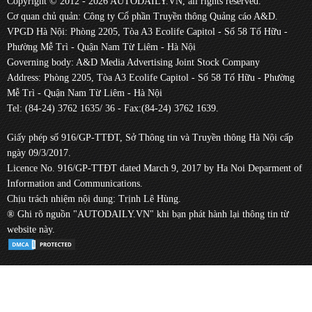
Copyright © 2012 - 2026 AUTODAILY.VN, all rights reserved.
Cơ quan chủ quản: Công ty Cổ phần Truyền thông Quảng cáo A&D.
VPGD Hà Nội: Phòng 2205, Tòa A3 Ecolife Capitol - Số 58 Tố Hữu -
Phường Mễ Trì - Quận Nam Từ Liêm - Hà Nội
Governing body: A&D Media Advertising Joint Stock Company
Address: Phòng 2205, Tòa A3 Ecolife Capitol - Số 58 Tố Hữu - Phường
Mễ Trì - Quận Nam Từ Liêm - Hà Nội
Tel: (84-24) 3762 1635/ 36 - Fax:(84-24) 3762 1639.
Giấy phép số 916/GP-TTĐT, Sở Thông tin và Truyền thông Hà Nội cấp
ngày 09/3/2017.
Licence No. 916/GP-TTĐT dated March 9, 2017 by Ha Noi Deparment of
Information and Communications.
Chịu trách nhiệm nội dung: Trịnh Lê Hùng.
® Ghi rõ nguồn "AUTODAILY.VN" khi bạn phát hành lại thông tin từ
website này.