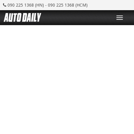
090 225 1368 (HN) - 090 225 1368 (HCM)
T
o
g
g
l
e
n
a
v
i
g
a
t
i
o
n