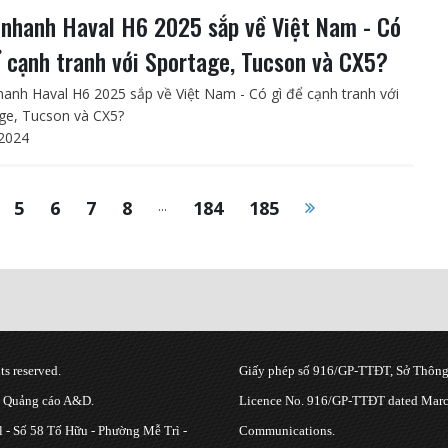
nhanh Haval H6 2025 sắp về Việt Nam - Có
ể cạnh tranh với Sportage, Tucson và CX5?
anh Haval H6 2025 sắp về Việt Nam - Có gì để cạnh tranh với
ge, Tucson và CX5?
2024
5
6
7
8
...
184
185
s reserved.
Giấy phép số 916/GP-TTĐT, Sở Thông 
g Quảng cáo A&D.
Licence No. 916/GP-TTĐT dated March
 - Số 58 Tố Hữu - Phường Mễ Trì -
Communications.