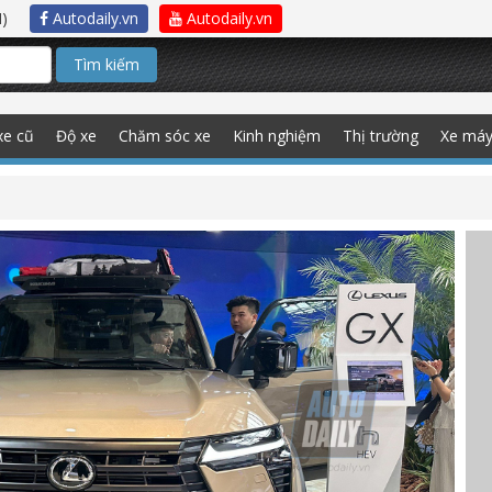
)
Autodaily.vn
Autodaily.vn
Tìm kiếm
xe cũ
Độ xe
Chăm sóc xe
Kinh nghiệm
Thị trường
Xe má