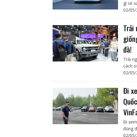
gì sẽ x
02/05/
Trải
giốn
đà!
Trải n
cách o
02/05/
Đi x
Quốc
VinF
Đi xem
đúng đ
02/05/