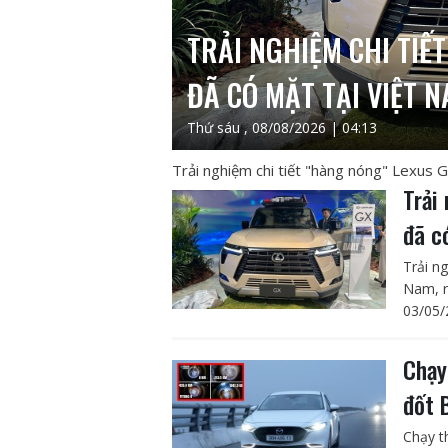
TRẢI NGHIỆM CHI TIẾ
ĐÃ CÓ MẶT TẠI VIỆT 
Thứ sáu , 08/08/2026 | 04:13
Trải nghiệm chi tiết "hàng nóng" Lexus 
Trải
đã c
Trải n
Nam, r
03/05/
Chạy
đốt 
Chạy t