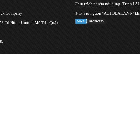
Chịu trách nhiệm nội dung: Trịnh Lê 
tock Company
® Ghi rõ nguồn "AUTODAILY.VN" khi bạ
 58 Tố Hữu - Phường Mễ Trì - Quận
9.