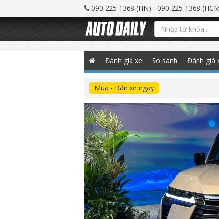
090 225 1368 (HN) - 090 225 1368 (HCM
Đánh giá xe
So sánh
Đánh giá 
Mua - Bán xe ngay