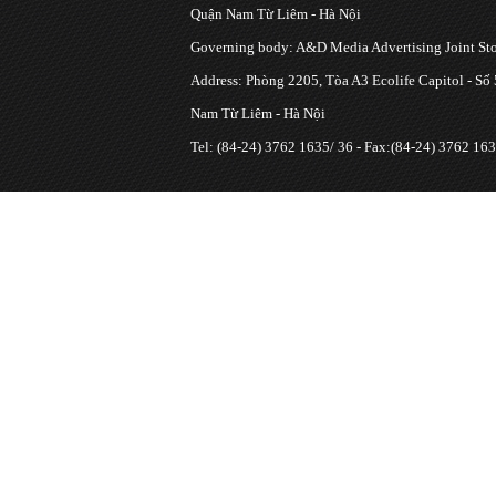
Quận Nam Từ Liêm - Hà Nội
Governing body: A&D Media Advertising Joint S
Address: Phòng 2205, Tòa A3 Ecolife Capitol - Số
Nam Từ Liêm - Hà Nội
Tel: (84-24) 3762 1635/ 36 - Fax:(84-24) 3762 163