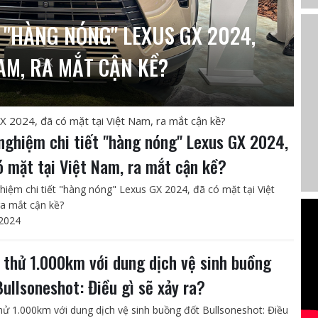
T "HÀNG NÓNG" LEXUS GX 2024,
NAM, RA MẮT CẬN KỀ?
GX 2024, đã có mặt tại Việt Nam, ra mắt cận kề?
 nghiệm chi tiết "hàng nóng" Lexus GX 2024,
ó mặt tại Việt Nam, ra mắt cận kề?
ghiệm chi tiết "hàng nóng" Lexus GX 2024, đã có mặt tại Việt
a mắt cận kề?
2024
 thử 1.000km với dung dịch vệ sinh buồng
Bullsoneshot: Điều gì sẽ xảy ra?
hử 1.000km với dung dịch vệ sinh buồng đốt Bullsoneshot: Điều