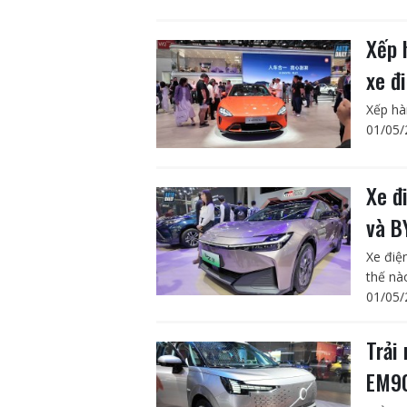
Xếp 
xe đ
Xếp hà
01/05/
Xe đ
và B
Xe điệ
thế nà
01/05/
Trải
EM9