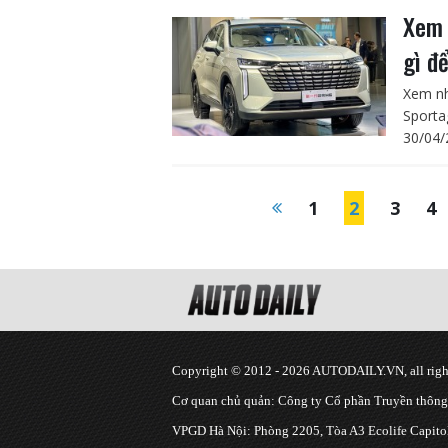
Xem 
gì đ
Xem nh
Sporta
30/04/
1
2
3
4
Copyright © 2012 - 2026 AUTODAILY.VN, all right
Cơ quan chủ quản: Công ty Cổ phần Truyền thôn
VPGD Hà Nội: Phòng 2205, Tòa A3 Ecolife Capitol