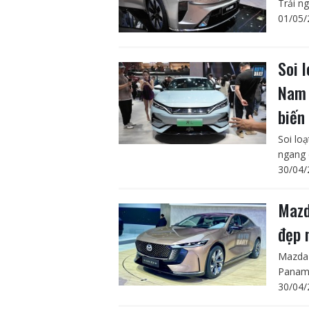
Trải n
01/05/
Soi 
Nam 
biến
Soi lo
ngang 
30/04/
Mazd
đẹp 
Mazda 
Panam
30/04/