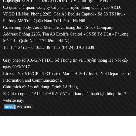
Copyright © 2012 - 2026 AUTODAILY.VN, all rights reserved.
Cơ quan chủ quản: Công ty Cổ phần Truyền thông Quảng cáo A&D.
VPGD Hà Nội: Phòng 2205, Tòa A3 Ecolife Capitol - Số 58 Tố Hữu -
Phường Mễ Trì - Quận Nam Từ Liêm - Hà Nội
Governing body: A&D Media Advertising Joint Stock Company
Address: Phòng 2205, Tòa A3 Ecolife Capitol - Số 58 Tố Hữu - Phường
Mễ Trì - Quận Nam Từ Liêm - Hà Nội
Tel: (84-24) 3762 1635/ 36 - Fax:(84-24) 3762 1639.
Giấy phép số 916/GP-TTĐT, Sở Thông tin và Truyền thông Hà Nội cấp
ngày 09/3/2017.
Licence No. 916/GP-TTĐT dated March 9, 2017 by Ha Noi Deparment of
Information and Communications.
Chịu trách nhiệm nội dung: Trịnh Lê Hùng.
® Ghi rõ nguồn "AUTODAILY.VN" khi bạn phát hành lại thông tin từ
website này.