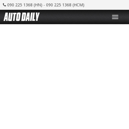
090 225 1368 (HN) - 090 225 1368 (HCM)
T
o
g
g
l
e
n
a
v
i
g
a
t
i
o
n