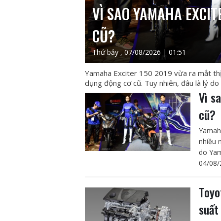
VÌ SAO YAMAHA EXCIT
CŨ?
Thứ bảy , 07/08/2026 | 01:51
Yamaha Exciter 150 2019 vừa ra mắt thị
dụng động cơ cũ. Tuy nhiên, đâu là lý d
Vì s
cũ?
Yamaha
nhiều 
do Yam
04/08/
Toyo
suất