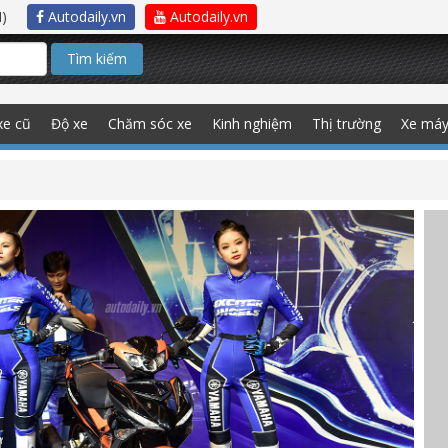
)
Autodaily.vn
Autodaily.vn
Tìm kiếm
xe cũ
Độ xe
Chăm sóc xe
Kinh nghiệm
Thị trường
Xe má