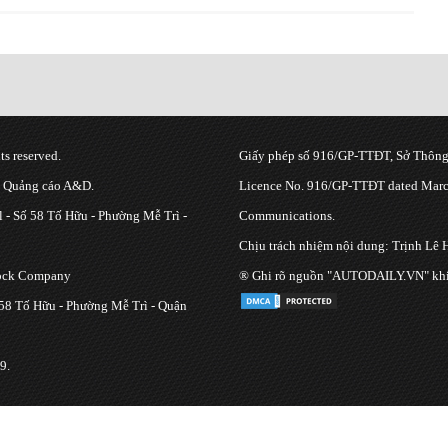
s reserved.
Giấy phép số 916/GP-TTĐT, Sở Thông 
g Quảng cáo A&D.
Licence No. 916/GP-TTĐT dated March
 - Số 58 Tố Hữu - Phường Mễ Trì -
Communications.
Chịu trách nhiệm nội dung: Trịnh Lê 
tock Company
® Ghi rõ nguồn "AUTODAILY.VN" khi bạ
 58 Tố Hữu - Phường Mễ Trì - Quận
9.