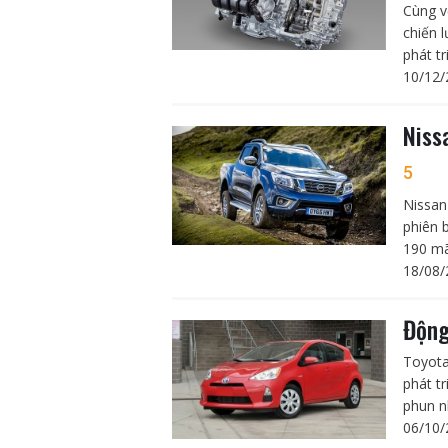
Cùng v
chiến 
phát t
10/12/
Niss
5
Nissan
phiên 
190 mã
18/08/
Động
Toyota
phát t
phun nh
06/10/