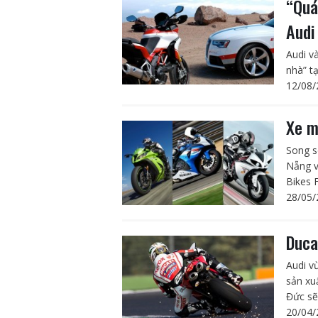
“Quá
Audi
Audi v
nhà” tạ
12/08/
Xe m
Song s
Nẵng v
Bikes 
28/05/
Duca
Audi v
sản xu
Đức sẽ
20/04/