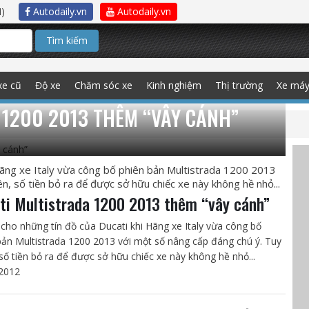
)
Autodaily.vn
Autodaily.vn
Tìm kiếm
xe cũ
Độ xe
Chăm sóc xe
Kinh nghiệm
Thị trường
Xe má
 1200 2013 THÊM “VÂY CÁNH”
 Hãng xe Italy vừa công bố phiên bản Multistrada 1200 2013
n, số tiền bỏ ra để được sở hữu chiếc xe này không hề nhỏ...
ti Multistrada 1200 2013 thêm “vây cánh”
i cho những tín đồ của Ducati khi Hãng xe Italy vừa công bố
bản Multistrada 1200 2013 với một số nâng cấp đáng chú ý. Tuy
 số tiền bỏ ra để được sở hữu chiếc xe này không hề nhỏ...
2012