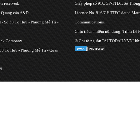
s reserved.
Giấy phép số 916/GP-TTĐT, Sở Thông 
g Quảng cáo A&D.
Licence No. 916/GP-TTĐT dated March
 - Số 58 Tố Hữu - Phường Mễ Trì -
Communications.
Chịu trách nhiệm nội dung: Trịnh Lê 
tock Company
® Ghi rõ nguồn "AUTODAILY.VN" khi bạ
 58 Tố Hữu - Phường Mễ Trì - Quận
9.