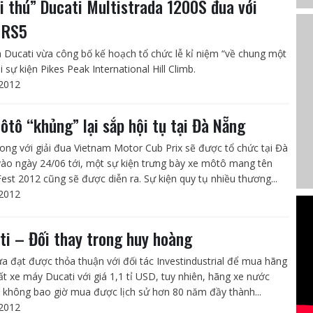
i thú” Ducati Multistrada 1200S đua với
 RS5
à Ducati vừa công bố kế hoạch tổ chức lễ kỉ niệm “về chung một
i sự kiện Pikes Peak International Hill Climb.
2012
ôtô “khủng” lại sắp hội tụ tại Đà Nẵng
ong với giải đua Vietnam Motor Cub Prix sẽ được tổ chức tại Đà
ào ngày 24/06 tới, một sự kiện trưng bày xe môtô mang tên
Fest 2012 cũng sẽ được diễn ra. Sự kiện quy tụ nhiều thương...
2012
ti – Đối thay trong huy hoàng
ừa đạt được thỏa thuận với đối tác Investindustrial để mua hãng
ất xe máy Ducati với giá 1,1 tỉ USD, tuy nhiên, hãng xe nước
 không bao giờ mua được lịch sử hơn 80 năm đầy thành...
2012