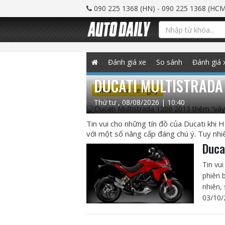
090 225 1368 (HN) - 090 225 1368 (HCM
Đánh giá xe
So sánh
Đánh giá 
DUCATI MULTISTRADA
Mua - Bán xe ngay
Thứ tư , 08/08/2026 | 10:40
Tin vui cho những tín đồ của Ducati khi
với một số nâng cấp đáng chú ý. Tuy nhiê
Duca
Tin vu
phiên 
nhiên,
03/10/