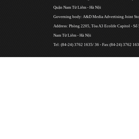
Quận Nam Từ Liêm - Hà Nội
Governing body: A&D Media Advertising Joint S
Address: Phòng 2205, Tòa A3 Ecolife Capitol - Số
Nam Từ Liêm - Hà Nội
Tel: (84-24) 3762 1635/ 36 - Fax:(84-24) 3762 163