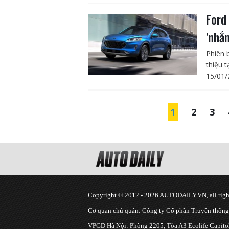
Ford
'nhắ
Phiên 
thiệu 
15/01/
1
2
3
Copyright © 2012 - 2026 AUTODAILY.VN, all right
Cơ quan chủ quản: Công ty Cổ phần Truyền thôn
VPGD Hà Nội: Phòng 2205, Tòa A3 Ecolife Capitol