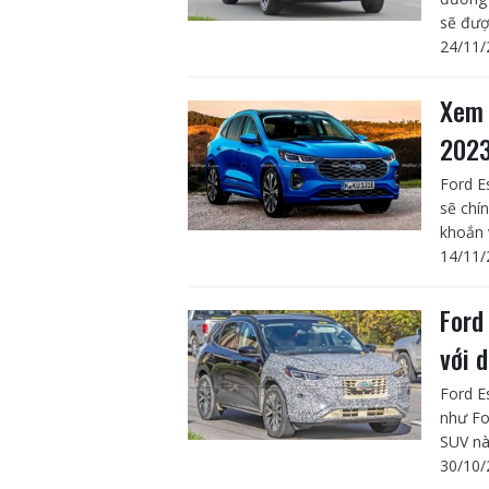
sẽ đượ
24/11/
Xem 
2023
Ford E
sẽ chí
khoắn 
14/11/
Ford
với 
Ford E
như Fo
SUV nà
30/10/