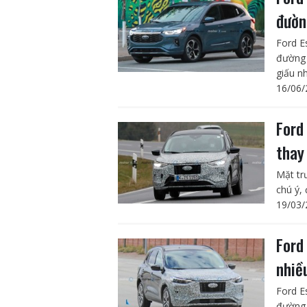
đườn
Ford E
đường 
giấu n
16/06/
Ford
thay
Mặt tr
chú ý, 
19/03/
Ford
nhiề
Ford E
đường 