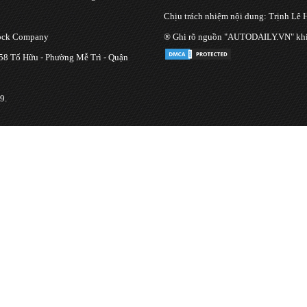
Chịu trách nhiệm nội dung: Trịnh Lê 
tock Company
® Ghi rõ nguồn "AUTODAILY.VN" khi bạ
 58 Tố Hữu - Phường Mễ Trì - Quận
9.