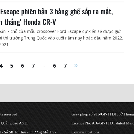
 Escape phiên bản 3 hàng ghế sắp ra mắt,
m thẳng' Honda CR-V
bản 7 chỗ của mẫu crossover Ford Escape dự kiến sẽ được giới
tại thị trường Trung Quốc vào cuối năm nay hoặc đầu năm 2022.
2021
4
5
6
7
...
6
7
s reserved.
Giấy phép số 916/GP-TTĐT, Sở Thông 
g Quảng cáo A&D.
Licence No. 916/GP-TTĐT dated March
 - Số 58 Tố Hữu - Phường Mễ Trì -
Communications.