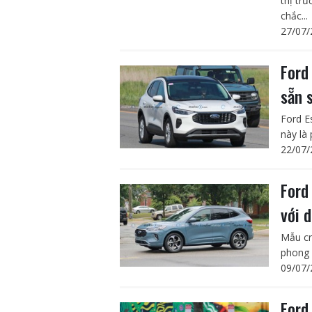
thị tr
chắc...
27/07/
Ford
sẵn 
Ford E
này là 
22/07/
Ford
với 
Mẫu cr
phong 
09/07/
Ford