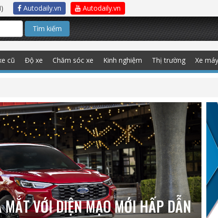
)
Autodaily.vn
Autodaily.vn
Tìm kiếm
xe cũ
Độ xe
Chăm sóc xe
Kinh nghiệm
Thị trường
Xe má
 MẮT VỚI DIỆN MẠO MỚI HẤP DẪN