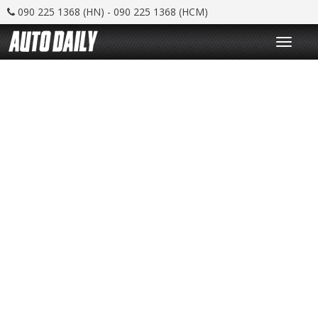
090 225 1368 (HN) - 090 225 1368 (HCM)
T
o
g
g
l
e
n
a
v
i
g
a
t
i
o
n