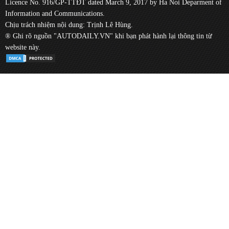
Licence No. 916/GP-TTĐT dated March 9, 2017 by Ha Noi Deparment of
Information and Communications.
Chịu trách nhiệm nội dung: Trịnh Lê Hùng.
® Ghi rõ nguồn "AUTODAILY.VN" khi bạn phát hành lại thông tin từ
website này.