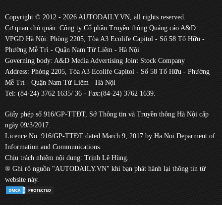
Copyright © 2012 - 2026 AUTODAILY.VN, all rights reserved.
Cơ quan chủ quản: Công ty Cổ phần Truyền thông Quảng cáo A&D.
VPGD Hà Nội: Phòng 2205, Tòa A3 Ecolife Capitol - Số 58 Tố Hữu -
Phường Mễ Trì - Quận Nam Từ Liêm - Hà Nội
Governing body: A&D Media Advertising Joint Stock Company
Address: Phòng 2205, Tòa A3 Ecolife Capitol - Số 58 Tố Hữu - Phường
Mễ Trì - Quận Nam Từ Liêm - Hà Nội
Tel: (84-24) 3762 1635/ 36 - Fax:(84-24) 3762 1639.
Giấy phép số 916/GP-TTĐT, Sở Thông tin và Truyền thông Hà Nội cấp
ngày 09/3/2017.
Licence No. 916/GP-TTĐT dated March 9, 2017 by Ha Noi Deparment of
Information and Communications.
Chịu trách nhiệm nội dung: Trịnh Lê Hùng.
® Ghi rõ nguồn "AUTODAILY.VN" khi bạn phát hành lại thông tin từ
website này.