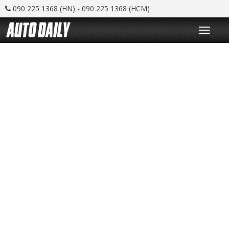
090 225 1368 (HN) - 090 225 1368 (HCM)
T
o
g
g
l
e
n
a
v
i
g
a
t
i
o
n