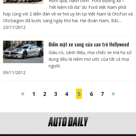
Hôm qua, hành trình “Ford đường xa –
Tiết kiệm tối đa” do Ford Việt Nam phối
hợp cùng với 2 diễn đàn về xe hơi uy tín tại Việt Nam là OtoFun và
OtoSaigon đã bước sang ngày thứ hai. Hai đoàn Nam, Bắc...
23/11/2012
Điểm mặt xe sang của sao trẻ Hollywood
Giàu có, sành điệu, mọi chiếc xe mà họ sử
dụng đều là niềm mơ ước của tất cả mọi
người.
09/11/2012
1
2
3
4
5
6
7