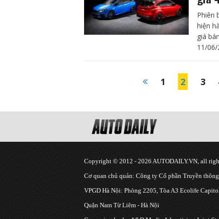
Phiên 
hiện h
giá bán
11/06/
1
2
3
Copyright © 2012 - 2026 AUTODAILY.VN, all right
Cơ quan chủ quản: Công ty Cổ phần Truyền thôn
VPGD Hà Nội: Phòng 2205, Tòa A3 Ecolife Capitol
Quận Nam Từ Liêm - Hà Nội