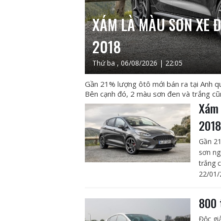
XÁM LÀ MÀU SƠN XE Đ
2018
Thứ ba , 06/08/2026 | 22:05
Gần 21% lượng ôtô mới bán ra tại Anh q
Bên cạnh đó, 2 màu sơn đen và trắng cũ
Xám 
201
Gần 21
sơn ng
trắng 
22/01/
800 
Độc gi