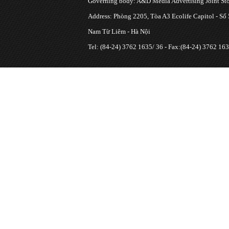
Governing body: A&D Media Advertising Joint S
Address: Phòng 2205, Tòa A3 Ecolife Capitol - Số
Nam Từ Liêm - Hà Nội
Tel: (84-24) 3762 1635/ 36 - Fax:(84-24) 3762 163