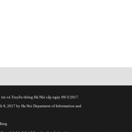
tin và Truyền thông Hà Nội cấp ngày 09/3/2017.
 9, 2017 by Ha Noi Deparment of Information and
Hùng.