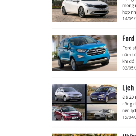
mong m
hợp nhấ
14/09/
Ford
Ford s
năm tới
khi đó 
02/05/
Lịch
Đã 20 
công c
nên lị
15/04/