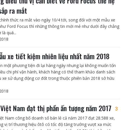
g điều thú vị cần biết về Ford Focus thế hệ
sắp ra mắt
chính thức ra mắt vào ngày 10/4 tới, song đối với một mẫu xe
 như Ford Focus thì những thông tin mới mẻ như dưới đây chẳng
 là quá...
2018
ẫu xe tiết kiệm nhiên liệu nhất năm 2018
n một phương tiện đi lại hàng ngày nhưng lại không muốn tốn
iều chi phí vận hành, khách hàng có thể tham khảo danh sách
 xe sử dụng động cơ đốt trong thuộc phiên bản 2018 sở hữu
2018
 Việt Nam đạt thị phần ấn tượng năm 2017
3
iệt Nam công bố doanh số bán lẻ cả năm 2017 đạt 28.588 xe,
ng vị trí thương hiệu ôtô có tốc độ tăng trưởng vượt xa mức