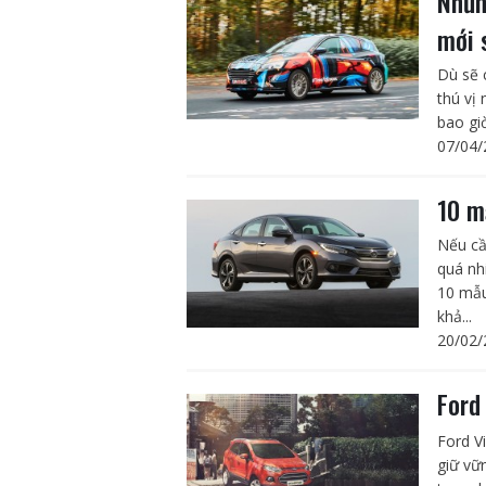
Nhữn
mới 
Dù sẽ 
thú vị
bao giờ
07/04/
10 m
Nếu cầ
quá nh
10 mẫu
khả...
20/02/
Ford
Ford V
giữ vữ