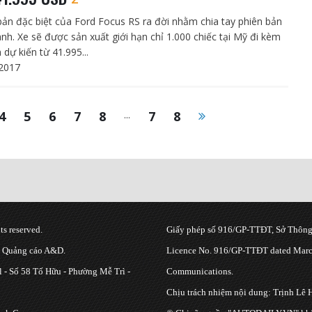
bản đặc biệt của Ford Focus RS ra đời nhằm chia tay phiên bản
ành. Xe sẽ được sản xuất giới hạn chỉ 1.000 chiếc tại Mỹ đi kèm
 dự kiến từ 41.995...
2017
4
5
6
7
8
...
7
8
s reserved.
Giấy phép số 916/GP-TTĐT, Sở Thông 
g Quảng cáo A&D.
Licence No. 916/GP-TTĐT dated March
 - Số 58 Tố Hữu - Phường Mễ Trì -
Communications.
Chịu trách nhiệm nội dung: Trịnh Lê 