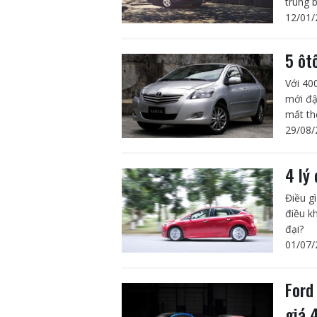
trung 
12/01/
5 ôt
Với 40
mới đậ
mất thê
29/08/
4 lý
Điều g
điều k
đại?
01/07/
Ford
giá 