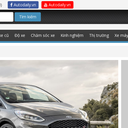
)
Autodaily.vn
Autodaily.vn
Tìm kiếm
xe cũ
Độ xe
Chăm sóc xe
Kinh nghiệm
Thị trường
Xe má