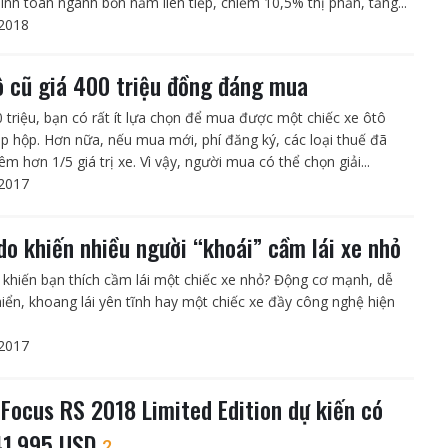
bình toàn ngành bốn năm liên tiếp, chiếm 10,5% thị phần, tăng...
2018
ô cũ giá 400 triệu đồng đáng mua
0 triệu, bạn có rất ít lựa chọn để mua được một chiếc xe ôtô
p hộp. Hơn nữa, nếu mua mới, phí đăng ký, các loại thuế đã
m hơn 1/5 giá trị xe. Vì vậy, người mua có thể chọn giải...
2017
 do khiến nhiều người “khoái” cầm lái xe nhỏ
ì khiến bạn thích cầm lái một chiếc xe nhỏ? Động cơ mạnh, dễ
hiển, khoang lái yên tĩnh hay một chiếc xe đầy công nghệ hiện
2017
 Focus RS 2018 Limited Edition dự kiến có
41.995 USD
2