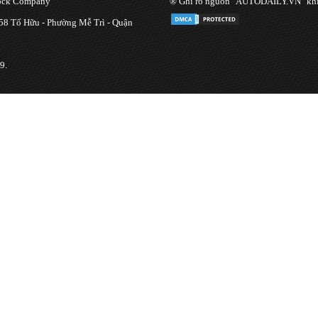
tock Company
® Ghi rõ nguồn "AUTODAILY.VN" khi bạ
 58 Tố Hữu - Phường Mễ Trì - Quận
9.