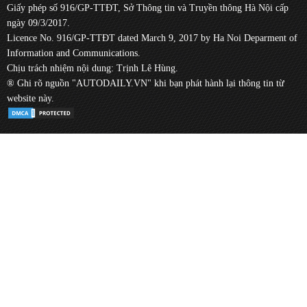
Giấy phép số 916/GP-TTĐT, Sở Thông tin và Truyền thông Hà Nội cấp
ngày 09/3/2017.
Licence No. 916/GP-TTĐT dated March 9, 2017 by Ha Noi Deparment of
Information and Communications.
Chịu trách nhiệm nội dung: Trịnh Lê Hùng.
® Ghi rõ nguồn "AUTODAILY.VN" khi bạn phát hành lại thông tin từ
website này.