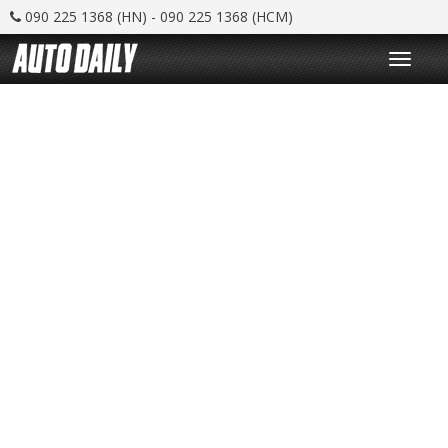
090 225 1368 (HN) - 090 225 1368 (HCM)
T
o
g
g
l
e
n
a
v
i
g
a
t
i
o
n