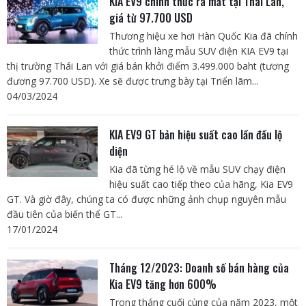
KIA EV9 chính thức ra mắt tại Thái Lan,
giá từ 97.700 USD
Thương hiệu xe hơi Hàn Quốc Kia đã chính
thức trình làng mẫu SUV điện KIA EV9 tại
thị trường Thái Lan với giá bán khởi điểm 3.499.000 baht (tương
đương 97.700 USD). Xe sẽ được trưng bày tại Triển lãm...
04/03/2024
KIA EV9 GT bản hiệu suất cao lần đầu lộ
diện
Kia đã từng hé lộ về mẫu SUV chạy điện
hiệu suất cao tiếp theo của hãng, Kia EV9
GT. Và giờ đây, chúng ta có được những ảnh chụp nguyên mẫu
đầu tiên của biến thể GT...
17/01/2024
Tháng 12/2023: Doanh số bán hàng của
Kia EV9 tăng hơn 600%
Trong tháng cuối cùng của năm 2023, một