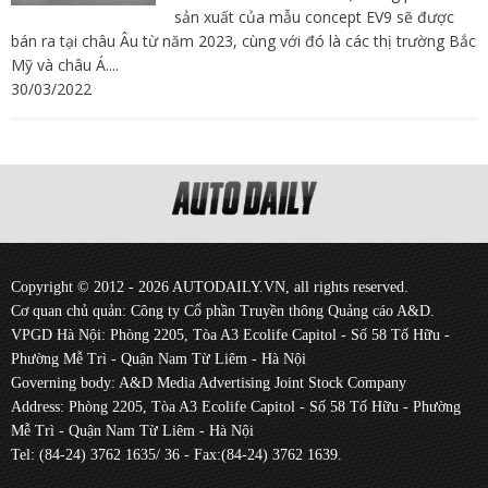
sản xuất của mẫu concept EV9 sẽ được
bán ra tại châu Âu từ năm 2023, cùng với đó là các thị trường Bắc
Mỹ và châu Á....
30/03/2022
Copyright © 2012 - 2026 AUTODAILY.VN, all rights reserved.
Cơ quan chủ quản: Công ty Cổ phần Truyền thông Quảng cáo A&D.
VPGD Hà Nội: Phòng 2205, Tòa A3 Ecolife Capitol - Số 58 Tố Hữu -
Phường Mễ Trì - Quận Nam Từ Liêm - Hà Nội
Governing body: A&D Media Advertising Joint Stock Company
Address: Phòng 2205, Tòa A3 Ecolife Capitol - Số 58 Tố Hữu - Phường
Mễ Trì - Quận Nam Từ Liêm - Hà Nội
Tel: (84-24) 3762 1635/ 36 - Fax:(84-24) 3762 1639.