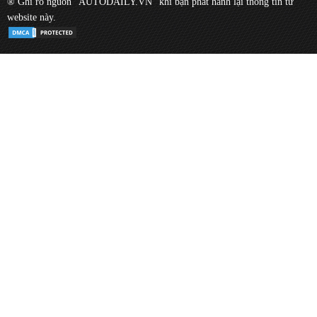
® Ghi rõ nguồn "AUTODAILY.VN" khi bạn phát hành lại thông tin từ
website này.