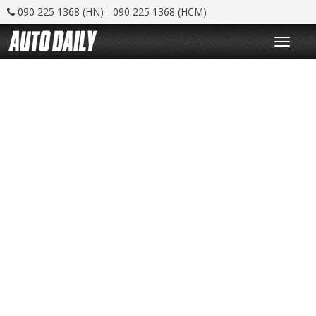
090 225 1368 (HN) - 090 225 1368 (HCM)
T
o
g
g
l
e
n
a
v
i
g
a
t
i
o
n