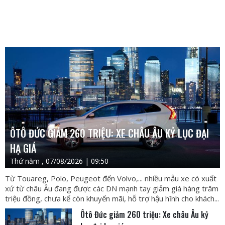
ÔTÔ ĐỨC GIẢM 260 TRIỆU: XE CHÂU ÂU KỶ LỤC ĐẠI
HẠ GIÁ
Thứ năm , 07/08/2026 | 09:50
Từ Touareg, Polo, Peugeot đến Volvo,... nhiều mẫu xe có xuất
xứ từ châu Âu đang được các DN mạnh tay giảm giá hàng trăm
triệu đồng, chưa kể còn khuyến mãi, hỗ trợ hậu hĩnh cho khách...
Ôtô Đức giảm 260 triệu: Xe châu Âu kỷ