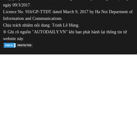
ngày 09/3/2017.
Licence No. 916/GP-TTĐT dated March 9, 2017 by Ha Noi Deparment of
Information and Communications.
Chịu trách nhiệm nội dung: Trịnh Lê Hùng.
® Ghi rõ nguồn "AUTODAILY.VN" khi bạn phát hành lại thông tin từ
website này.