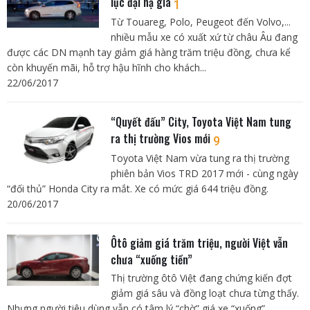
lục đại hạ giá
1
Từ Touareg, Polo, Peugeot đến Volvo,...
nhiều mẫu xe có xuất xứ từ châu Âu đang
được các DN mạnh tay giảm giá hàng trăm triệu đồng, chưa kể
còn khuyến mãi, hỗ trợ hậu hĩnh cho khách...
22/06/2017
“Quyết đấu” City, Toyota Việt Nam tung
ra thị trường Vios mới
9
Toyota Việt Nam vừa tung ra thị trường
phiên bản Vios TRD 2017 mới - cùng ngày
“đối thủ” Honda City ra mắt. Xe có mức giá 644 triệu đồng.
20/06/2017
Ôtô giảm giá trăm triệu, người Việt vẫn
chưa “xuống tiền”
Thị trường ôtô Việt đang chứng kiến đợt
giảm giá sâu và đồng loạt chưa từng thấy.
Nhưng người tiêu dùng vẫn có tâm lý “chờ” giá xe “xuống”...