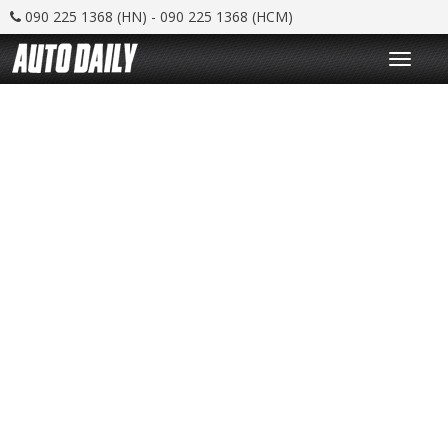
090 225 1368 (HN) - 090 225 1368 (HCM)
T
o
g
g
l
e
n
a
v
i
g
a
t
i
o
n