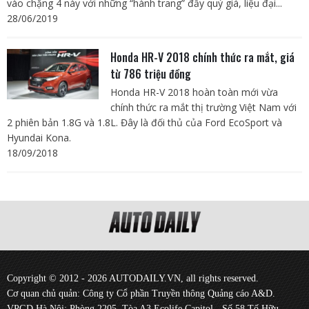
vào chặng 4 này với những “hành trang” đầy quý giá, liệu đại...
28/06/2019
Honda HR-V 2018 chính thức ra mắt, giá
từ 786 triệu đồng
Honda HR-V 2018 hoàn toàn mới vừa
chính thức ra mắt thị trường Việt Nam với
2 phiên bản 1.8G và 1.8L. Đây là đối thủ của Ford EcoSport và
Hyundai Kona.
18/09/2018
Copyright © 2012 - 2026 AUTODAILY.VN, all rights reserved.
Cơ quan chủ quản: Công ty Cổ phần Truyền thông Quảng cáo A&D.
VPGD Hà Nội: Phòng 2205, Tòa A3 Ecolife Capitol - Số 58 Tố Hữu -