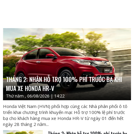
THÁNG 2: NHẬN HỖ TRỢ 100% PHÍ TRƯỚC BẠ KHI
MUA XE HONDA HR-V
Thứ năm , 06/08/2026 | 14:22
Honda Việt Nam (HVN) phối hợp cùng các Nhà phân phối ô tô
triển khai chương trình khuyến mại: Hỗ trợ 100% lệ phí trước
bạ cho khách hàng mua xe Honda HR-V từ ngày 01 đến hết
ngày 28 tháng 2 năm...
Tháng 2: Nhận hỗ trợ 100% phí trước bạ