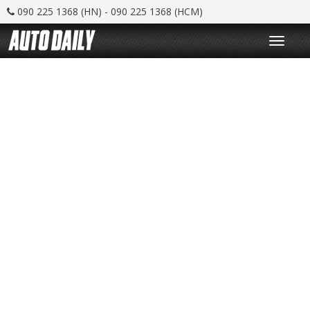
090 225 1368 (HN) - 090 225 1368 (HCM)
T
o
g
g
l
e
n
a
v
i
g
a
t
i
o
n