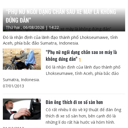
“PHỤ NỮ NGỒI DẠNG CHÂN SAU XE MÁY LÀ KHÔNG
ĐỨNG ĐẮN”
Thứ hai , 06/08/2026 | 14:22
Đó là nhận định của lãnh đạo thành phố Lhokseumawe, tỉnh
Aceh, phía bắc đảo Sumatra, Indonesia.
“Phụ nữ ngồi dạng chân sau xe máy là
không đứng đắn”
1
Đó là nhận định của lãnh đạo thành phố
Lhokseumawe, tỉnh Aceh, phía bắc đảo
Sumatra, Indonesia.
07/01/2013
Đàn ông thích đi xe số sàn hơn
Có rất nhiều lí do về kỹ thuật để đàn ông
thích đi xe số sàn hơn, bên cạnh đó là
những lí do rất hài hước và hóm hỉnh.