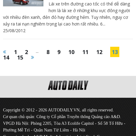
Lái xe trên đường cao tốc có thể dễ dàng
hơn là lái xe ở những khu vực đông người
với nhiều đèn xanh, đẻn đỏ hay đường hẻm. Tuy nhiên, nguy cơ
xảy ra tai nạn nghiêm trọng lại cao hơn rất nhiều. 6...
25/08/2012
1
2
...
8
9
10
11
12
13
14
15
Copyright © 2012 - 2026 AUTODAILY.VN, all rights reserved.
Cơ quan chủ quản: Công ty Cổ phần Truyền thông Quảng cáo A&D.
VPGD Hà Nội: Phòng 2205, Tòa A3 Ecolife Capitol - Số 58 Tố Hữu -
Phường Mễ Trì - Quận Nam Từ Liêm - Hà Nội