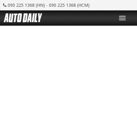
090 225 1368 (HN) - 090 225 1368 (HCM)
T
o
g
g
l
e
n
a
v
i
g
a
t
i
o
n