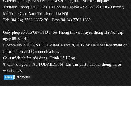
Governing body: A&D Media Advertising Joint Stock Company
Address: Phòng 2205, Tòa A3 Ecolife Capitol - Số 58 Tố Hữu - Phường
Mễ Trì - Quận Nam Từ Liêm - Hà Nội
Tel: (84-24) 3762 1635/ 36 - Fax:(84-24) 3762 1639.
Giấy phép số 916/GP-TTĐT, Sở Thông tin và Truyền thông Hà Nội cấp
ngày 09/3/2017.
Licence No. 916/GP-TTĐT dated March 9, 2017 by Ha Noi Deparment of
Information and Communications.
Chịu trách nhiệm nội dung: Trịnh Lê Hùng.
® Ghi rõ nguồn "AUTODAILY.VN" khi bạn phát hành lại thông tin từ
website này.