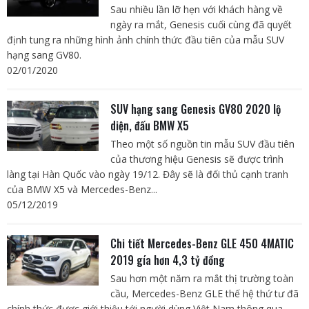
Sau nhiều lần lỡ hẹn với khách hàng về
ngày ra mắt, Genesis cuối cùng đã quyết
định tung ra những hình ảnh chính thức đầu tiên của mẫu SUV
hạng sang GV80.
02/01/2020
SUV hạng sang Genesis GV80 2020 lộ
diện, đấu BMW X5
Theo một số nguồn tin mẫu SUV đầu tiên
của thương hiệu Genesis sẽ được trình
làng tại Hàn Quốc vào ngày 19/12. Đây sẽ là đối thủ cạnh tranh
của BMW X5 và Mercedes-Benz...
05/12/2019
Chi tiết Mercedes-Benz GLE 450 4MATIC
2019 gía hơn 4,3 tỷ đồng
Sau hơn một năm ra mắt thị trường toàn
cầu, Mercedes-Benz GLE thế hệ thứ tư đã
chính thức được giới thiệu tới người dùng Việt Nam thông qua