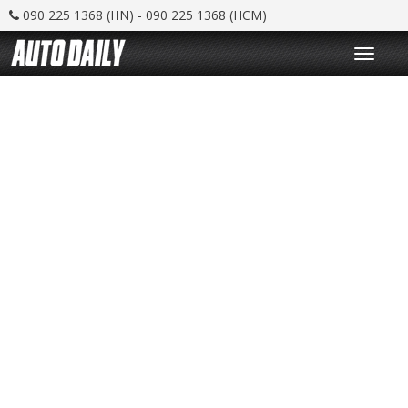
090 225 1368 (HN) - 090 225 1368 (HCM)
T
o
g
g
l
e
n
a
v
i
g
a
t
i
o
n