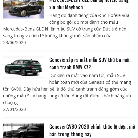
xịn như Maybach
Hãng độ danh tiếng của Đức Hofele vừa
công bố gói độ mới dành cho mẫu
Mercedes-Benz GLE khiến mẫu SUV cỡ trung của Đức trở nên
sang trọng và tinh tế không khác gì một sản phẩm của...
23/06/2020
Genesis sắp ra mắt mẫu SUV thứ ba mới,
cạnh tranh BMW X7?
Dự kiến ra mắt vào năm tới, mẫu SUV
hoàn toàn mới của Genesis có thể mang
tên GV90. Đây hứa hẹn sẽ là đối thủ cạnh tranh đáng gờm của
những mẫu SUV hạng sang cỡ lớn đang rất được khách hàng ưa
chuộng...
27/01/2020
Genesis GV80 2020 chính thức lộ diện, mở
bán trong tháng này