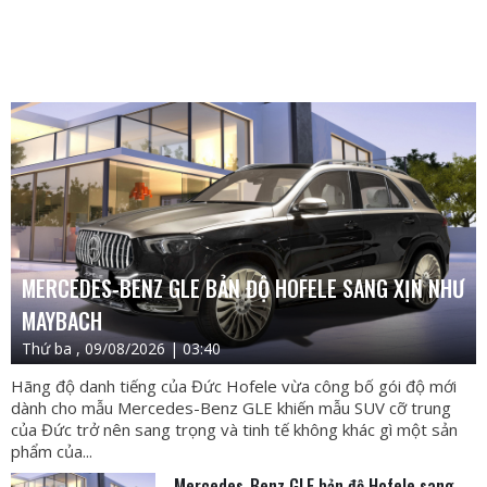
MERCEDES-BENZ GLE BẢN ĐỘ HOFELE SANG XỊN NHƯ
MAYBACH
Thứ ba , 09/08/2026 | 03:40
Hãng độ danh tiếng của Đức Hofele vừa công bố gói độ mới
dành cho mẫu Mercedes-Benz GLE khiến mẫu SUV cỡ trung
của Đức trở nên sang trọng và tinh tế không khác gì một sản
phẩm của...
Mercedes-Benz GLE bản độ Hofele sang