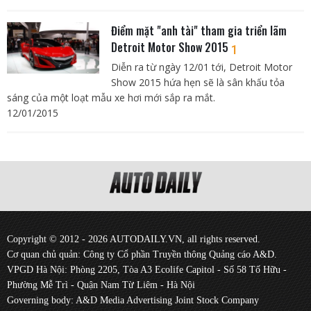
Điểm mặt "anh tài" tham gia triển lãm
Detroit Motor Show 2015
1
Diễn ra từ ngày 12/01 tới, Detroit Motor
Show 2015 hứa hẹn sẽ là sân khấu tỏa
sáng của một loạt mẫu xe hơi mới sắp ra mắt.
12/01/2015
Copyright © 2012 - 2026 AUTODAILY.VN, all rights reserved.
Cơ quan chủ quản: Công ty Cổ phần Truyền thông Quảng cáo A&D.
VPGD Hà Nội: Phòng 2205, Tòa A3 Ecolife Capitol - Số 58 Tố Hữu -
Phường Mễ Trì - Quận Nam Từ Liêm - Hà Nội
Governing body: A&D Media Advertising Joint Stock Company