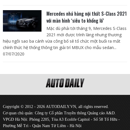
Mercedes nhá hàng nội thất S-Class 2021
với màn hình ‘siêu to khổng lồ’
Mặc dù phải tới tháng 9, Mercedes S-Class
2021 mới được trình làng nhưng thương
hiệu ngôi sao ba cánh vừa công bố sẽ tổ chức một buổi ra mắt
chính thức hệ thống thông tin giải trí MBUX cho mẫu sedan...
07/07/2020
Copyright © 2012 - 2026 AUTODAILY.VN, all rights reserved.
Cơ quan chủ quản: Công ty Cổ phần Truyền thông Quảng cáo A&D.
VPGD Hà Nội: Phòng 2205, Tòa A3 Ecolife Capitol - Số 58 Tố Hữu -
Phường Mễ Trì - Quận Nam Từ Liêm - Hà Nội