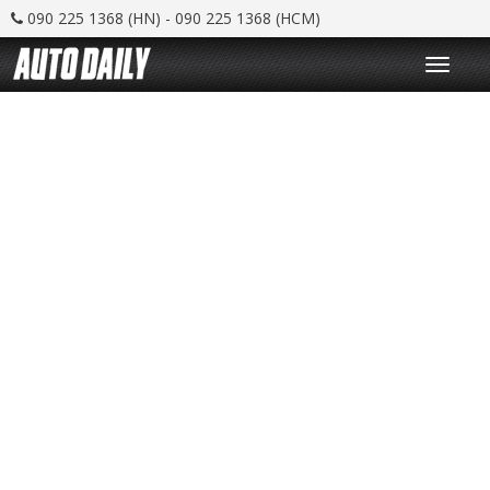
090 225 1368 (HN) - 090 225 1368 (HCM)
T
o
g
g
l
e
n
a
v
i
g
a
t
i
o
n