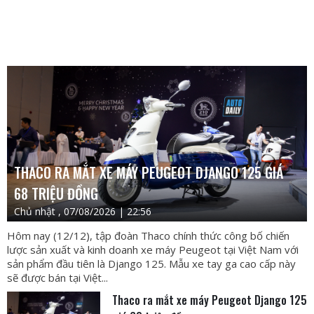
THACO RA MẮT XE MÁY PEUGEOT DJANGO 125 GIÁ
68 TRIỆU ĐỒNG
Chủ nhật , 07/08/2026 | 22:56
Hôm nay (12/12), tập đoàn Thaco chính thức công bố chiến
lược sản xuất và kinh doanh xe máy Peugeot tại Việt Nam với
sản phẩm đầu tiên là Django 125. Mẫu xe tay ga cao cấp này
sẽ được bán tại Việt...
Thaco ra mắt xe máy Peugeot Django 125