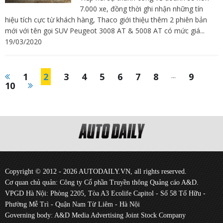
7.000 xe, đồng thời ghi nhận những tín
hiệu tích cực từ khách hàng, Thaco giới thiệu thêm 2 phiên bản
mới với tên gọi SUV Peugeot 3008 AT & 5008 AT có mức giá...
19/03/2020
1
2
3
4
5
6
7
8
...
9
10
Copyright © 2012 - 2026 AUTODAILY.VN, all rights reserved.
Cơ quan chủ quản: Công ty Cổ phần Truyền thông Quảng cáo A&D.
VPGD Hà Nội: Phòng 2205, Tòa A3 Ecolife Capitol - Số 58 Tố Hữu -
Phường Mễ Trì - Quận Nam Từ Liêm - Hà Nội
Governing body: A&D Media Advertising Joint Stock Company