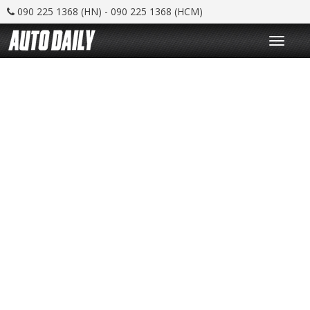
090 225 1368 (HN) - 090 225 1368 (HCM)
T
o
g
g
l
e
n
a
v
i
g
a
t
i
o
n