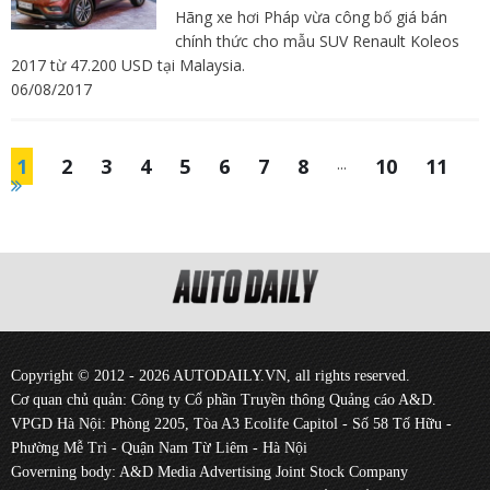
Hãng xe hơi Pháp vừa công bố giá bán
chính thức cho mẫu SUV Renault Koleos
2017 từ 47.200 USD tại Malaysia.
06/08/2017
1
2
3
4
5
6
7
8
...
10
11
Copyright © 2012 - 2026 AUTODAILY.VN, all rights reserved.
Cơ quan chủ quản: Công ty Cổ phần Truyền thông Quảng cáo A&D.
VPGD Hà Nội: Phòng 2205, Tòa A3 Ecolife Capitol - Số 58 Tố Hữu -
Phường Mễ Trì - Quận Nam Từ Liêm - Hà Nội
Governing body: A&D Media Advertising Joint Stock Company