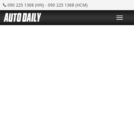
090 225 1368 (HN) - 090 225 1368 (HCM)
T
o
g
g
l
e
n
a
v
i
g
a
t
i
o
n