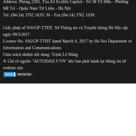
Address: Phòng 2205, Tòa A3 Ecolife Capitol - Số 58 Tố Hữu - Phường
Mễ Trì - Quận Nam Từ Liêm - Hà Nội
Tel: (84-24) 3762 1635/ 36 - Fax:(84-24) 3762 1639.
Giấy phép số 916/GP-TTĐT, Sở Thông tin và Truyền thông Hà Nội cấp
ngày 09/3/2017.
Licence No. 916/GP-TTĐT dated March 9, 2017 by Ha Noi Deparment of
Information and Communications.
Chịu trách nhiệm nội dung: Trịnh Lê Hùng.
® Ghi rõ nguồn "AUTODAILY.VN" khi bạn phát hành lại thông tin từ
website này.