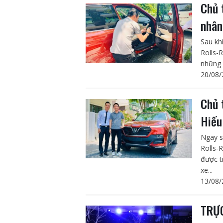
Chủ 
nhân
Sau kh
Rolls-
những 
20/08/
Chủ 
Hiếu
Ngay s
Rolls-
được t
xe...
13/08/
TRỰC