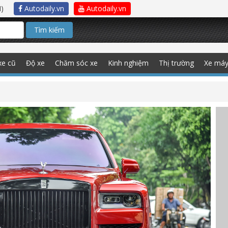
)
Autodaily.vn
Autodaily.vn
Tìm kiếm
xe cũ
Độ xe
Chăm sóc xe
Kinh nghiệm
Thị trường
Xe má