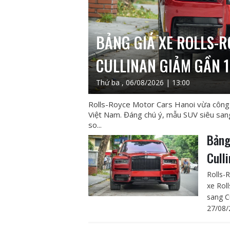
BẢNG GIÁ XE ROLLS-R
CULLINAN GIẢM GẦN 1
Thứ ba , 06/08/2026 | 13:00
Rolls-Royce Motor Cars Hanoi vừa công 
Việt Nam. Đáng chú ý, mẫu SUV siêu sang 
so...
Bảng
Cull
Rolls-
xe Rol
sang Cu
27/08/