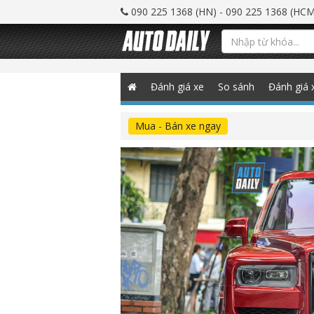
090 225 1368 (HN) - 090 225 1368 (HCM
Đánh giá xe
So sánh
Đánh giá 
Mua - Bán xe ngay