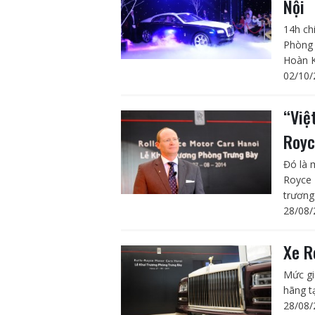
Nội
14h ch
Phòng 
Hoàn K
02/10/
“Việ
Royc
Đó là 
Royce 
trương 
28/08/
Xe R
Mức gi
hãng t
28/08/