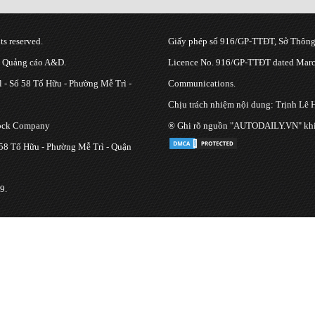
s reserved.
Giấy phép số 916/GP-TTĐT, Sở Thông 
g Quảng cáo A&D.
Licence No. 916/GP-TTĐT dated March
 - Số 58 Tố Hữu - Phường Mễ Trì -
Communications.
Chịu trách nhiệm nội dung: Trịnh Lê 
tock Company
® Ghi rõ nguồn "AUTODAILY.VN" khi bạ
 58 Tố Hữu - Phường Mễ Trì - Quận
9.