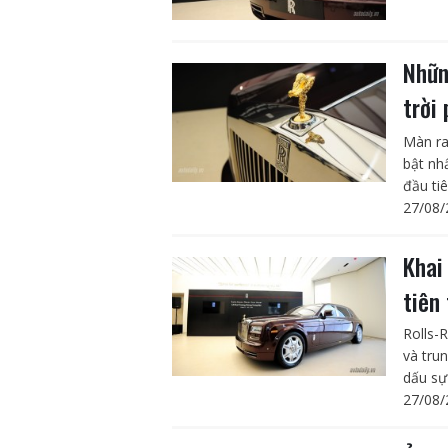
Nhữn
trời
Màn ra
bật nh
đầu tiê
27/08/
Khai
tiên
Rolls-
và tru
dấu sự
27/08/