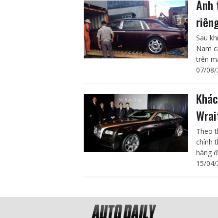
Ảnh 
riên
Sau kh
Nam cá
trên m
07/08/
Khác
Wrai
Theo t
chính 
hàng đ
15/04/