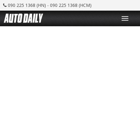
090 225 1368 (HN) - 090 225 1368 (HCM)
T
o
g
g
l
e
n
a
v
i
g
a
t
i
o
n