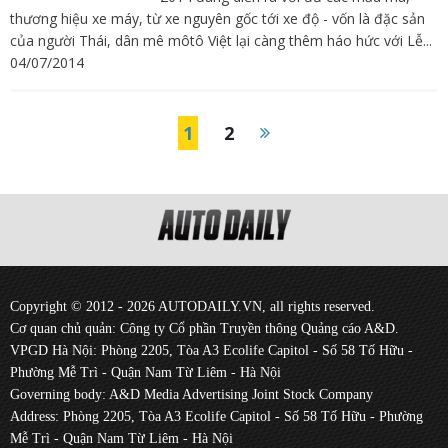
thương hiệu xe máy, từ xe nguyên gốc tới xe độ - vốn là đặc sản
của người Thái, dân mê môtô Việt lại càng thêm háo hức với Lễ...
04/07/2014
1
2
Copyright © 2012 - 2026 AUTODAILY.VN, all rights reserved.
Cơ quan chủ quản: Công ty Cổ phần Truyền thông Quảng cáo A&D.
VPGD Hà Nội: Phòng 2205, Tòa A3 Ecolife Capitol - Số 58 Tố Hữu -
Phường Mễ Trì - Quận Nam Từ Liêm - Hà Nội
Governing body: A&D Media Advertising Joint Stock Company
Address: Phòng 2205, Tòa A3 Ecolife Capitol - Số 58 Tố Hữu - Phường
Mễ Trì - Quận Nam Từ Liêm - Hà Nội