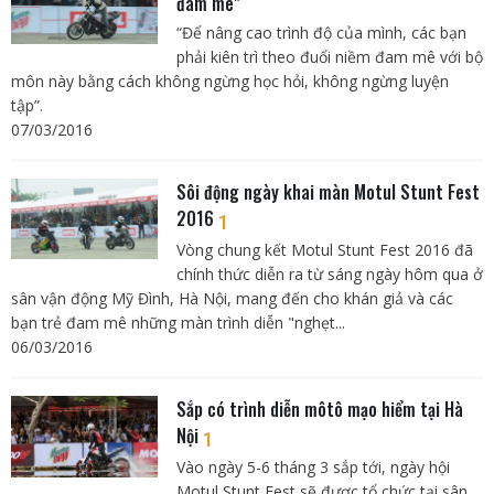
đam mê"
“Để nâng cao trình độ của mình, các bạn
phải kiên trì theo đuổi niềm đam mê với bộ
môn này bằng cách không ngừng học hỏi, không ngừng luyện
tập”.
07/03/2016
Sôi động ngày khai màn Motul Stunt Fest
2016
1
Vòng chung kết Motul Stunt Fest 2016 đã
chính thức diễn ra từ sáng ngày hôm qua ở
sân vận động Mỹ Đình, Hà Nội, mang đến cho khán giả và các
bạn trẻ đam mê những màn trình diễn "nghẹt...
06/03/2016
Sắp có trình diễn môtô mạo hiểm tại Hà
Nội
1
Vào ngày 5-6 tháng 3 sắp tới, ngày hội
Motul Stunt Fest sẽ được tổ chức tại sân