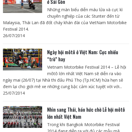
ở Sài Gòn
Những màn biểu diễn máu lửa và cực kì
chuyên nghiệp của các Stunter đến từ
Malaysia, Thái Lan đã đốt cháy khán đài của VietNam Motorbike
Festival 2014.
26/07/2014
Ngày hội môtô ở Việt Nam: Cực nhiều
“trò” hay
Vietnam Motorbike Festival 2014 – Lễ hội
môtô lớn nhất Việt Nam sẽ diễn ra vào
ngày mai (26/07) tại Nhà thi đấu Phú Thọ (Tp.HCM) hứa hẹn sẽ
đem lại cho giới mê xe những cung bậc cảm xúc tuyệt vời với...
25/07/2014
Nhìn sang Thái, háo hức chờ Lễ hội môtô
lớn nhất Việt Nam
Trong khi Bangkok Motorbike Festival
2014 đang diễn ra với đủ các mẫu mã,