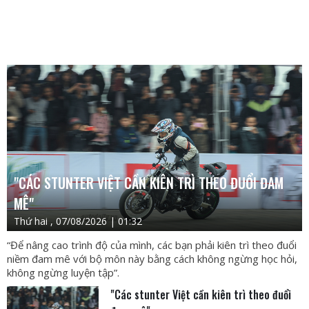
"CÁC STUNTER VIỆT CẦN KIÊN TRÌ THEO ĐUỔI ĐAM
MÊ"
Thứ hai , 07/08/2026 | 01:32
“Để nâng cao trình độ của mình, các bạn phải kiên trì theo đuổi
niềm đam mê với bộ môn này bằng cách không ngừng học hỏi,
không ngừng luyện tập”.
"Các stunter Việt cần kiên trì theo đuổi