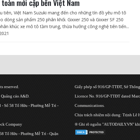
 toàn mới cập bến Việt Nam
u tiên, Việt Nam Suzuki mang đến cho những tín đồ yêu mô tô
ao dòng sản phẩm 250 phân khối. Gixxer 250 và Gixxer SF 250
phân khúc xe mô tô tầm trung, thừa hưởng công nghệ tiên tiến...
2021
s reserved.
Giấy phép số 916/GP-TTĐT, Sở Thông 
g Quảng cáo A&D.
Licence No. 916/GP-TTĐT dated March
 - Số 58 Tố Hữu - Phường Mễ Trì -
Communications.
Chịu trách nhiệm nội dung: Trịnh Lê 
tock Company
® Ghi rõ nguồn "AUTODAILY.VN" khi bạ
 58 Tố Hữu - Phường Mễ Trì - Quận