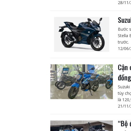
28/11/
Suzu
Bước s
Stella
trước.
12/06/
Cận 
đồng
Suzuki
tùy ch
là 120,
21/11/
“Bộ 