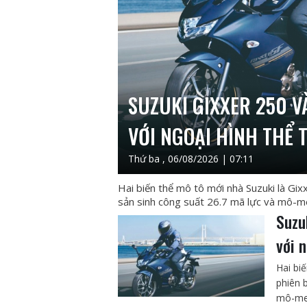
SUZUKI GIXXER 250 V
VỚI NGOẠI HÌNH THỂ
Thứ ba , 06/08/2026 | 07:11
Hai biến thể mô tô mới nhà Suzuki là Gi
sản sinh công suất 26.7 mã lực và mô-
Suzu
với 
Hai bi
phiên 
mô-me