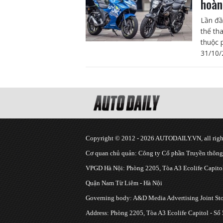
hoàn
Lần đầ
thể th
thuộc 
31/10/
Copyright © 2012 - 2026 AUTODAILY.VN, all right
Cơ quan chủ quản: Công ty Cổ phần Truyền thôn
VPGD Hà Nội: Phòng 2205, Tòa A3 Ecolife Capitol
Quận Nam Từ Liêm - Hà Nội
Governing body: A&D Media Advertising Joint S
Address: Phòng 2205, Tòa A3 Ecolife Capitol - Số