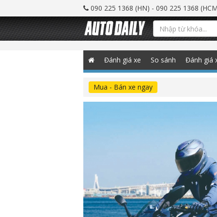
090 225 1368 (HN) - 090 225 1368 (HCM
Đánh giá xe
So sánh
Đánh giá 
Mua - Bán xe ngay