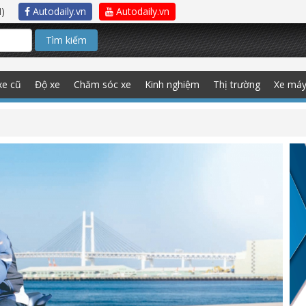
)
Autodaily.vn
Autodaily.vn
Tìm kiếm
xe cũ
Độ xe
Chăm sóc xe
Kinh nghiệm
Thị trường
Xe má