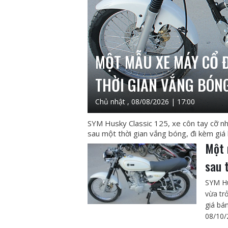
MỘT MẪU XE MÁY CỔ Đ
THỜI GIAN VẮNG BÓN
Chủ nhật , 08/08/2026 | 17:00
SYM Husky Classic 125, xe côn tay cỡ nh
sau một thời gian vắng bóng, đi kèm giá 
Một 
sau 
SYM Hu
vừa tr
giá bán
08/10/