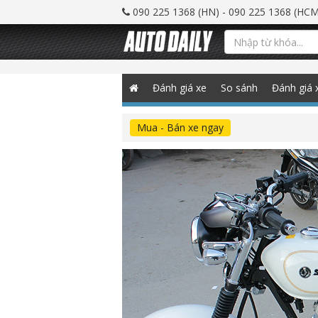
090 225 1368 (HN) - 090 225 1368 (HCM
Đánh giá xe
So sánh
Đánh giá 
Mua - Bán xe ngay