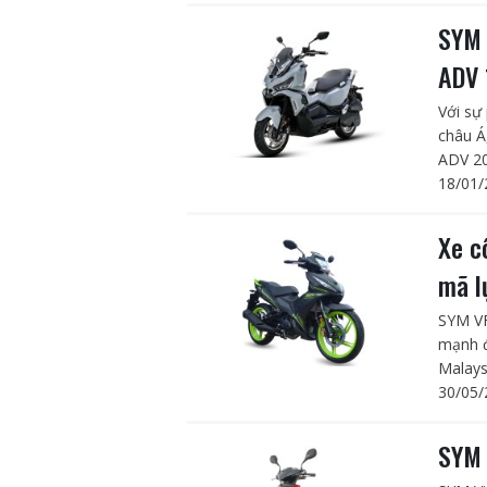
SYM 
ADV 
Với sự
châu Á
ADV 20
18/01/
Xe c
mã l
SYM VF
mạnh đ
Malays
30/05/
SYM 