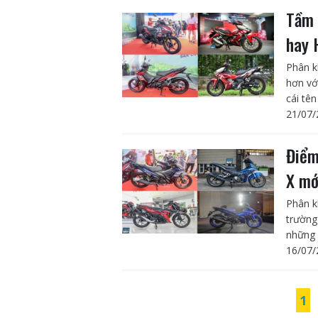
Tầm 
hay 
Phân k
hơn vớ
cái tê
21/07/
Điểm
X mớ
Phân k
trường
những 
16/07/
1