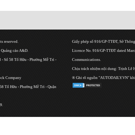
s reserved.
Giấy phép số 916/GP-TTĐT, Sở Thông 
g Quảng cáo A&D.
Licence No. 916/GP-TTĐT dated March
 - Số 58 Tố Hữu - Phường Mễ Trì -
Communications.
Chịu trách nhiệm nội dung: Trịnh Lê 
tock Company
® Ghi rõ nguồn "AUTODAILY.VN" khi bạ
 58 Tố Hữu - Phường Mễ Trì - Quận
9.