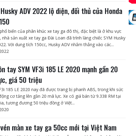
Husky ADV 2022 lộ diện, đối thủ của Honda
150
 phổ biến của phân khúc xe tay ga đô thị, đặc biệt là ở khu vực
, nhà sản xuất xe tay ga Đài Loan đã trình làng chiếc SYM Husky
22. Với dung tích 150cc, Husky ADV nhắm thẳng vào các...
2022
ôn tay SYM VF3i 185 LE 2020 mạnh gần 20
ực, giá 50 triệu
3i 185 LE 2020 nay đã được trang bị phanh ABS, trong khi sức
ộng cơ tăng lên gần 20 mã lực. Xe có giá bán từ 9.338 RM tại
ia, tương đương 50 triệu đồng ở Việt...
2020
vén màn xe tay ga 50cc mới tại Việt Nam