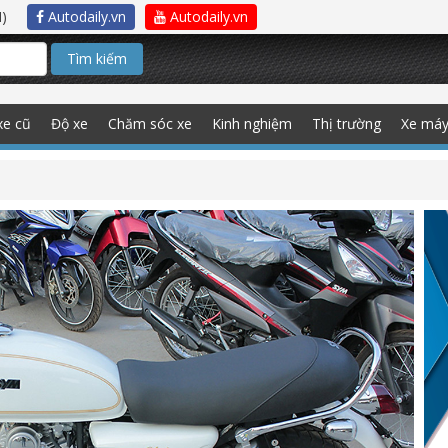
)
Autodaily.vn
Autodaily.vn
Tìm kiếm
xe cũ
Độ xe
Chăm sóc xe
Kinh nghiệm
Thị trường
Xe má