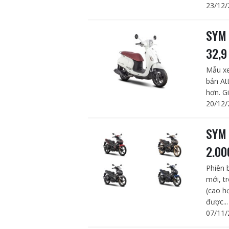
23/12/
SYM 
32,9
Mẫu xe
bản Att
hơn. Gi
20/12/
SYM 
2.00
Phiên 
mới, t
(cao h
được...
07/11/