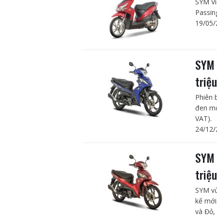
SYM Vi
Passin
19/05/
SYM 
triệ
Phiên 
đen mờ
VAT).
24/12/
SYM 
triệ
SYM vừ
kế mới
và Đỏ, 