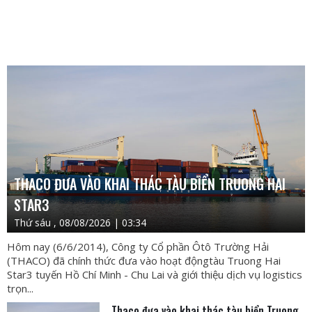
THACO ĐƯA VÀO KHAI THÁC TÀU BIỂN TRUONG HAI
STAR3
Thứ sáu , 08/08/2026 | 03:34
Hôm nay (6/6/2014), Công ty Cổ phần Ôtô Trường Hải
(THACO) đã chính thức đưa vào hoạt độngtàu Truong Hai
Star3 tuyến Hồ Chí Minh - Chu Lai và giới thiệu dịch vụ logistics
trọn...
Thaco đưa vào khai thác tàu biển Truong