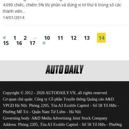
4.090 chiếc, chiếm 5% thị phần và đứng vị trí thứ 6 trong số các
thành viên...
14/01/2014
1
2
...
10
11
12
13
14
15
16
17
Copyright © 2012 - 2026 AUTODAILY.VN, all rights reserved.
Cơ quan chủ quản: Công ty Cổ phần Truyền thông Quảng cáo A&D.
VPGD Hà Nội: Phòng 2205, Tòa A3 Ecolife Capitol - Số 58 Tố Hữu -
Phường Mễ Trì - Quận Nam Từ Liêm - Hà Nội
Governing body: A&D Media Advertising Joint Stock Company
Address: Phòng 2205, Tòa A3 Ecolife Capitol - Số 58 Tố Hữu - Phường