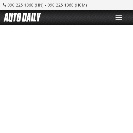
090 225 1368 (HN) - 090 225 1368 (HCM)
T
o
g
g
l
e
n
a
v
i
g
a
t
i
o
n