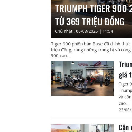
TRIUMPH TIGER 900 2
TỪ 369 TRIỆU ĐỒNG
Chủ nhật , 06/08/2026 | 11:54
Tiger 900 phiên bản Base đã chính thức
triệu đồng, cùng những trang bị và công
900 cao...
Triu
giá 
Tiger 
Triump
và côn
cao...
23/08/
Cận 