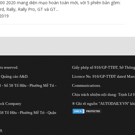
900 2020 mang diện mạo hoàn toàn mới, với 5 phiên bản gồm:
d, Rally, Rally Pro, GT và GT...
2019
s reserved.
Giấy phép số 916/GP-TTĐT, Sở Thông 
g Quảng cáo A&D.
Licence No. 916/GP-TTĐT dated March
 - Số 58 Tố Hữu - Phường Mễ Trì -
Communications.
Chịu trách nhiệm nội dung: Trịnh Lê 
tock Company
® Ghi rõ nguồn "AUTODAILY.VN" khi bạ
 58 Tố Hữu - Phường Mễ Trì - Quận
9.