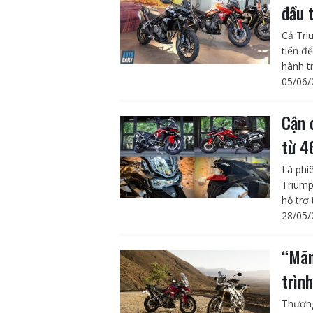
đầu 
Cả Tri
tiến để
hành tr
05/06/
Cận 
từ 4
Là phi
Triump
hỗ trợ 
28/05/
“Mãn
trìn
Thương