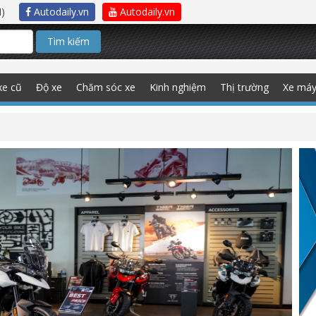
)
Autodaily.vn
Autodaily.vn
Tìm kiếm
xe cũ
Độ xe
Chăm sóc xe
Kinh nghiệm
Thị trường
Xe má