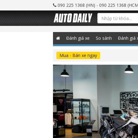
090 225 1368 (HN) - 090 225 1368 (HCM
Đánh giá xe
So sánh
Đánh giá 
Mua - Bán xe ngay