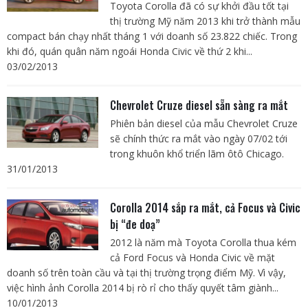
Toyota Corolla đã có sự khởi đầu tốt tại
thị trường Mỹ năm 2013 khi trở thành mẫu
compact bán chạy nhất tháng 1 với doanh số 23.822 chiếc. Trong
khi đó, quán quân năm ngoái Honda Civic về thứ 2 khi...
03/02/2013
Chevrolet Cruze diesel sẵn sàng ra mắt
Phiên bản diesel của mẫu Chevrolet Cruze
sẽ chính thức ra mắt vào ngày 07/02 tới
trong khuôn khổ triển lãm ôtô Chicago.
31/01/2013
Corolla 2014 sắp ra mắt, cả Focus và Civic
bị “đe doạ”
2012 là năm mà Toyota Corolla thua kém
cả Ford Focus và Honda Civic về mặt
doanh số trên toàn cầu và tại thị trường trọng điểm Mỹ. Vì vậy,
việc hình ảnh Corolla 2014 bị rò rỉ cho thấy quyết tâm giành...
10/01/2013