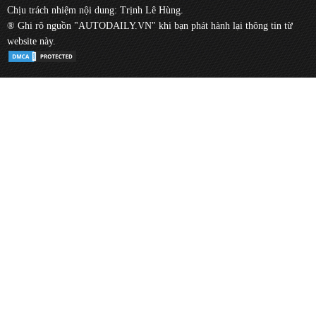
Chịu trách nhiệm nội dung: Trịnh Lê Hùng.
® Ghi rõ nguồn "AUTODAILY.VN" khi bạn phát hành lại thông tin từ
website này.