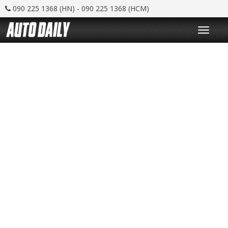
090 225 1368 (HN) - 090 225 1368 (HCM)
T
o
g
g
l
e
n
a
v
i
g
a
t
i
o
n