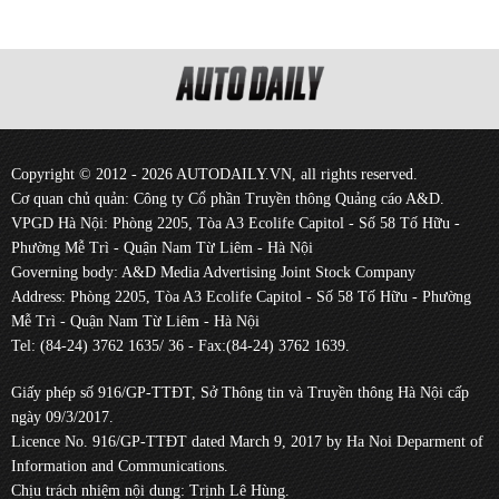
Copyright © 2012 - 2026 AUTODAILY.VN, all rights reserved.
Cơ quan chủ quản: Công ty Cổ phần Truyền thông Quảng cáo A&D.
VPGD Hà Nội: Phòng 2205, Tòa A3 Ecolife Capitol - Số 58 Tố Hữu -
Phường Mễ Trì - Quận Nam Từ Liêm - Hà Nội
Governing body: A&D Media Advertising Joint Stock Company
Address: Phòng 2205, Tòa A3 Ecolife Capitol - Số 58 Tố Hữu - Phường
Mễ Trì - Quận Nam Từ Liêm - Hà Nội
Tel: (84-24) 3762 1635/ 36 - Fax:(84-24) 3762 1639.
Giấy phép số 916/GP-TTĐT, Sở Thông tin và Truyền thông Hà Nội cấp
ngày 09/3/2017.
Licence No. 916/GP-TTĐT dated March 9, 2017 by Ha Noi Deparment of
Information and Communications.
Chịu trách nhiệm nội dung: Trịnh Lê Hùng.