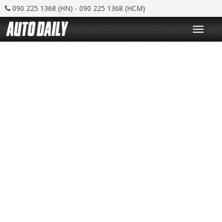
090 225 1368 (HN) - 090 225 1368 (HCM)
T
o
g
g
l
e
n
a
v
i
g
a
t
i
o
n