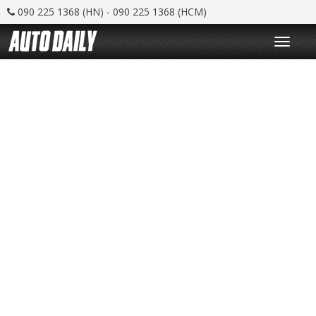
090 225 1368 (HN) - 090 225 1368 (HCM)
T
o
g
g
l
e
n
a
v
i
g
a
t
i
o
n