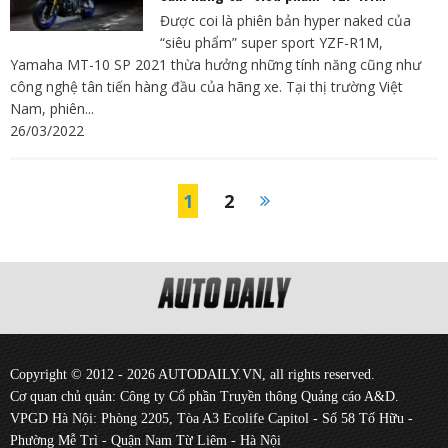
Được coi là phiên bản hyper naked của
“siêu phẩm” super sport YZF-R1M,
Yamaha MT-10 SP 2021 thừa hưởng những tính năng cũng như
công nghệ tân tiến hàng đầu của hãng xe. Tại thị trường Việt
Nam, phiên...
26/03/2022
1
2
Copyright © 2012 - 2026 AUTODAILY.VN, all rights reserved.
Cơ quan chủ quản: Công ty Cổ phần Truyền thông Quảng cáo A&D.
VPGD Hà Nội: Phòng 2205, Tòa A3 Ecolife Capitol - Số 58 Tố Hữu -
Phường Mễ Trì - Quận Nam Từ Liêm - Hà Nội