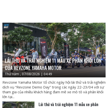
LÁI THỬ VÀ TRẢI NGHIỆM 11 MẪU XE PHÂN KHỐI LỚN
CỦA REVZONE YAMAHA MOTOR
Thứ năm , 07/08/2026 | 04:49
Revzone Yamaha Motor tổ chức ngày hội lái thử và trải nghiệm
dịch vụ “Revzone Demo Day” trong các ngày 22-23/04 với sự
tham gia của nhiều khách hàng đam mê xe mô tô và phân khối
lớn tại...
Lái thử và trải nghiệm 11 mẫu xe phân