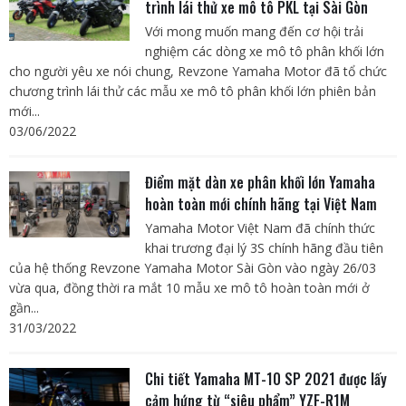
trình lái thử xe mô tô PKL tại Sài Gòn
Với mong muốn mang đến cơ hội trải
nghiệm các dòng xe mô tô phân khối lớn
cho người yêu xe nói chung, Revzone Yamaha Motor đã tổ chức
chương trình lái thử các mẫu xe mô tô phân khối lớn phiên bản
mới...
03/06/2022
Điểm mặt dàn xe phân khối lớn Yamaha
hoàn toàn mới chính hãng tại Việt Nam
Yamaha Motor Việt Nam đã chính thức
khai trương đại lý 3S chính hãng đầu tiên
của hệ thống Revzone Yamaha Motor Sài Gòn vào ngày 26/03
vừa qua, đồng thời ra mắt 10 mẫu xe mô tô hoàn toàn mới ở
gần...
31/03/2022
Chi tiết Yamaha MT-10 SP 2021 được lấy
cảm hứng từ “siêu phẩm” YZF-R1M