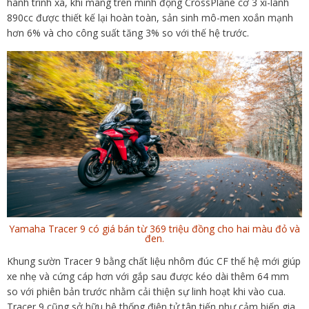
hành trình xa, khi mang trên mình động CrossPlane cơ 3 xi-lanh
890cc được thiết kế lại hoàn toàn, sản sinh mô-men xoắn mạnh
hơn 6% và cho công suất tăng 3% so với thế hệ trước.
Yamaha Tracer 9 có giá bán từ 369 triệu đồng cho hai màu đỏ và
đen.
Khung sườn Tracer 9 bằng chất liệu nhôm đúc CF thế hệ mới giúp
xe nhẹ và cứng cáp hơn với gắp sau được kéo dài thêm 64 mm
so với phiên bản trước nhằm cải thiện sự linh hoạt khi vào cua.
Tracer 9 cũng sở hữu hệ thống điện tử tân tiến như cảm biến gia