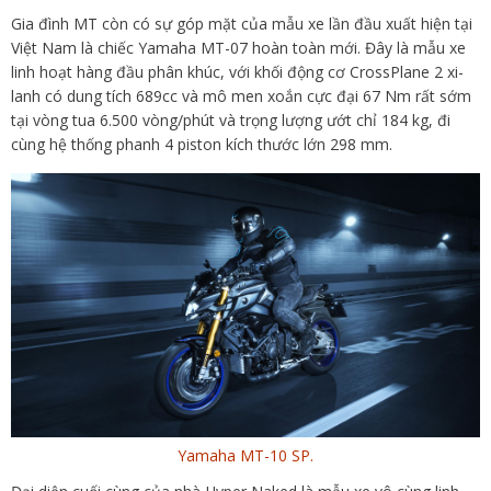
Gia đình MT còn có sự góp mặt của mẫu xe lần đầu xuất hiện tại
Việt Nam là chiếc Yamaha MT-07 hoàn toàn mới. Đây là mẫu xe
linh hoạt hàng đầu phân khúc, với khối động cơ CrossPlane 2 xi-
lanh có dung tích 689cc và mô men xoắn cực đại 67 Nm rất sớm
tại vòng tua 6.500 vòng/phút và trọng lượng ướt chỉ 184 kg, đi
cùng hệ thống phanh 4 piston kích thước lớn 298 mm.
Yamaha MT-10 SP.