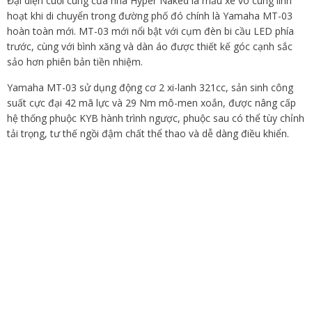
Đại diện cuối cùng của nhà Hyper Naked là mẫu xe vô cùng linh
hoạt khi di chuyển trong đường phố đó chính là Yamaha MT-03
hoàn toàn mới. MT-03 mới nổi bật với cụm đèn bi cầu LED phía
trước, cùng với bình xăng và dàn áo được thiết kế góc cạnh sắc
sảo hơn phiên bản tiền nhiệm.
Yamaha MT-03 sử dụng động cơ 2 xi-lanh 321cc, sản sinh công
suất cực đại 42 mã lực và 29 Nm mô-men xoắn, được nâng cấp
hệ thống phuộc KYB hành trình ngược, phuộc sau có thể tùy chỉnh
tải trọng, tư thế ngồi đậm chất thể thao và dễ dàng điều khiển.