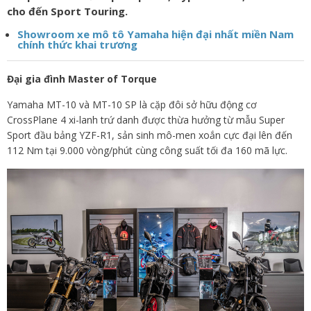
cho đến Sport Touring.
Showroom xe mô tô Yamaha hiện đại nhất miền Nam
chính thức khai trương
Đại gia đình Master of Torque
Yamaha MT-10 và MT-10 SP là cặp đôi sở hữu động cơ
CrossPlane 4 xi-lanh trứ danh được thừa hưởng từ mẫu Super
Sport đầu bảng YZF-R1, sản sinh mô-men xoắn cực đại lên đến
112 Nm tại 9.000 vòng/phút cùng công suất tối đa 160 mã lực.