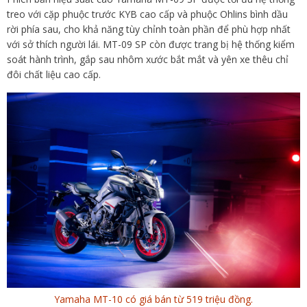
treo với cặp phuộc trước KYB cao cấp và phuộc Ohlins bình dầu
rời phía sau, cho khả năng tùy chỉnh toàn phần để phù hợp nhất
với sở thích người lái. MT-09 SP còn được trang bị hệ thống kiểm
soát hành trình, gắp sau nhôm xước bắt mắt và yên xe thêu chỉ
đôi chất liệu cao cấp.
Yamaha MT-10 có giá bán từ 519 triệu đồng.