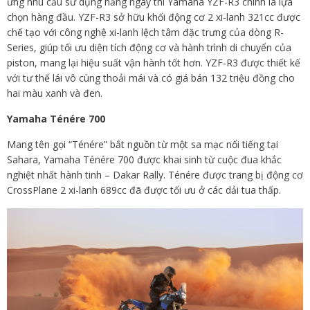
ứng nhu cầu sử dụng hằng ngày thì Yamaha YZF-R3 chính là lựa
chọn hàng đầu. YZF-R3 sở hữu khối động cơ 2 xi-lanh 321cc được
chế tạo với công nghệ xi-lanh lệch tâm đặc trưng của dòng R-
Series, giúp tối ưu diện tích động cơ và hành trình di chuyển của
piston, mang lại hiệu suất vận hành tốt hơn. YZF-R3 được thiết kế
với tư thế lái vô cùng thoải mái và có giá bán 132 triệu đồng cho
hai màu xanh và đen.
Yamaha Ténére 700
Mang tên gọi “Ténére” bắt nguồn từ một sa mạc nổi tiếng tại
Sahara, Yamaha Ténére 700 được khai sinh từ cuộc đua khắc
nghiệt nhất hành tinh – Dakar Rally. Ténére được trang bị động cơ
CrossPlane 2 xi-lanh 689cc đã được tối ưu ở các dải tua thấp.