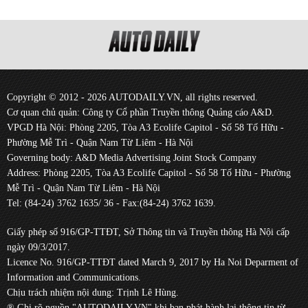
Copyright © 2012 - 2026 AUTODAILY.VN, all rights reserved.
Cơ quan chủ quản: Công ty Cổ phần Truyền thông Quảng cáo A&D.
VPGD Hà Nội: Phòng 2205, Tòa A3 Ecolife Capitol - Số 58 Tố Hữu -
Phường Mễ Trì - Quận Nam Từ Liêm - Hà Nội
Governing body: A&D Media Advertising Joint Stock Company
Address: Phòng 2205, Tòa A3 Ecolife Capitol - Số 58 Tố Hữu - Phường
Mễ Trì - Quận Nam Từ Liêm - Hà Nội
Tel: (84-24) 3762 1635/ 36 - Fax:(84-24) 3762 1639.
Giấy phép số 916/GP-TTĐT, Sở Thông tin và Truyền thông Hà Nội cấp
ngày 09/3/2017.
Licence No. 916/GP-TTĐT dated March 9, 2017 by Ha Noi Deparment of
Information and Communications.
Chịu trách nhiệm nội dung: Trịnh Lê Hùng.
® Ghi rõ nguồn "AUTODAILY.VN" khi bạn phát hành lại thông tin từ