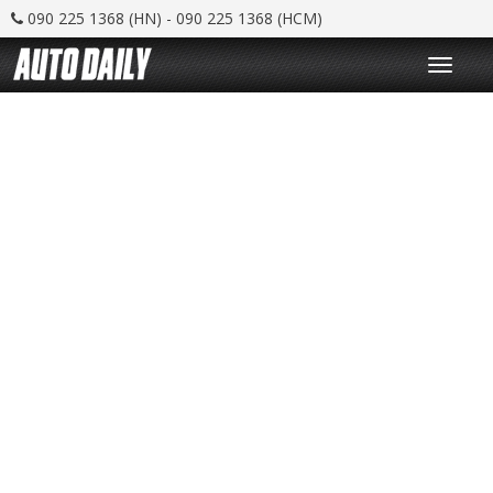
090 225 1368 (HN) - 090 225 1368 (HCM)
T
o
g
g
l
e
n
a
v
i
g
a
t
i
o
n