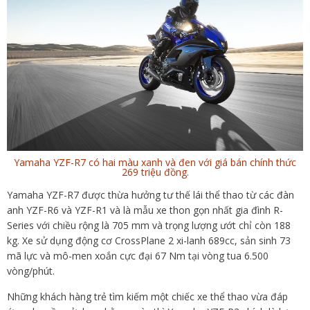
Yamaha YZF-R7 có hai màu xanh và đen với giá bán chính thức
269 triệu đồng.
Yamaha YZF-R7 được thừa hưởng tư thế lái thể thao từ các đàn
anh YZF-R6 và YZF-R1 và là mẫu xe thon gọn nhất gia đình R-
Series với chiều rộng là 705 mm và trọng lượng ướt chỉ còn 188
kg. Xe sử dụng động cơ CrossPlane 2 xi-lanh 689cc, sản sinh 73
mã lực và mô-men xoắn cực đại 67 Nm tại vòng tua 6.500
vòng/phút.
Những khách hàng trẻ tìm kiếm một chiếc xe thể thao vừa đáp