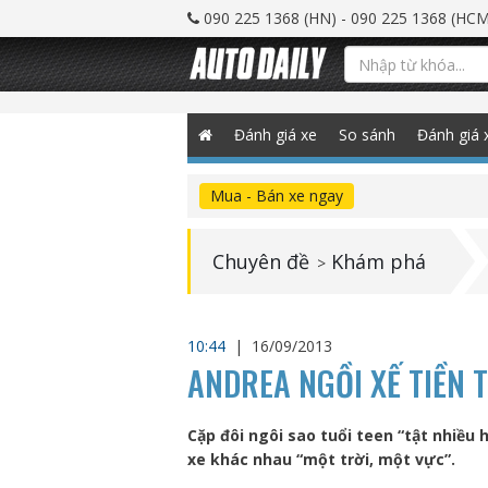
090 225 1368 (HN) - 090 225 1368 (HCM
Đánh giá xe
So sánh
Đánh giá 
Mua - Bán xe ngay
Chuyên đề
Khám phá
>
10:44
|
16/09/2013
ANDREA NGỒI XẾ TIỀN TỶ
Cặp đôi ngôi sao tuổi teen “tật nhiều
xe khác nhau “một trời, một vực”.