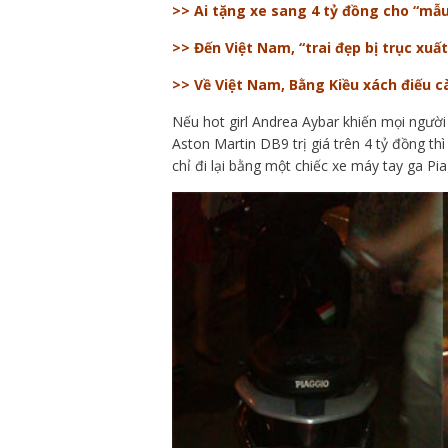
>> Ai tặng xe sang 4 tỷ đồng cho “mẫ
>> Đến Việt Nam, “trai đẹp bị trục xuất”
>> Về Việt Nam, Bằng Kiều xách điếu cày
Nếu hot girl Andrea Aybar khiến mọi người 
Aston Martin DB9 trị giá trên 4 tỷ đồng t
chỉ đi lại bằng một chiếc xe máy tay ga Pia