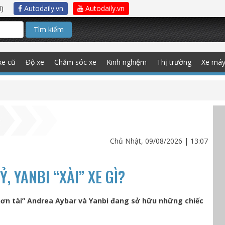
)
Autodaily.vn
Autodaily.vn
Tìm kiếm
xe cũ
Độ xe
Chăm sóc xe
Kinh nghiệm
Thị trường
Xe má
Chủ Nhật, 09/08/2026 | 13:07
, YANBI “XÀI” XE GÌ?
 hơn tài” Andrea Aybar và Yanbi đang sở hữu những chiếc