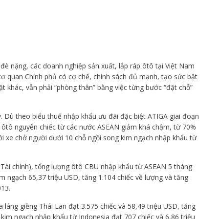
đè nặng, các doanh nghiệp sản xuất, lắp ráp ôtô tại Việt Nam
 cơ quan Chính phủ có cơ chế, chính sách đủ mạnh, tạo sức bật
t khác, vẫn phải “phòng thân” bằng việc từng bước “đặt chỗ”
. Dù theo biểu thuế nhập khẩu ưu đãi đặc biệt ATIGA giai đoạn
 ôtô nguyên chiếc từ các nước ASEAN giảm khá chậm, từ 70%
 xe chở người dưới 10 chỗ ngồi song kim ngạch nhập khẩu từ
Tài chính), tổng lượng ôtô CBU nhập khẩu từ ASEAN 5 tháng
im ngạch 65,37 triệu USD, tăng 1.104 chiếc về lượng và tăng
013.
 láng giềng Thái Lan đạt 3.575 chiếc và 58,49 triệu USD, tăng
 kim ngạch nhập khẩu từ Indonesia đạt 707 chiếc và 6,86 triệu