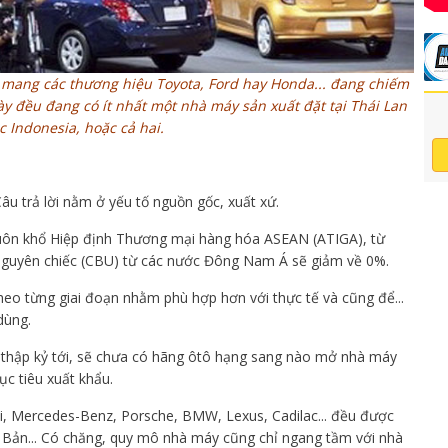
e mang các thương hiệu Toyota, Ford hay Honda... đang chiếm
ày đều đang có ít nhất một nhà máy sản xuất đặt tại Thái Lan
c Indonesia, hoặc cả hai.
Câu trả lời nằm ở yếu tố nguồn gốc, xuất xứ.
huôn khổ Hiệp định Thương mại hàng hóa ASEAN (ATIGA), từ
nguyên chiếc (CBU) từ các nước Đông Nam Á sẽ giảm về 0%.
theo từng giai đoạn nhằm phù hợp hơn với thực tế và cũng để...
dùng.
t thập kỷ tới, sẽ chưa có hãng ôtô hạng sang nào mở nhà máy
c tiêu xuất khẩu.
i, Mercedes-Benz, Porsche, BMW, Lexus, Cadilac... đều được
t Bản... Có chăng, quy mô nhà máy cũng chỉ ngang tầm với nhà