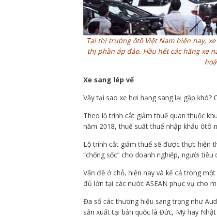
Tại thị trường ôtô Việt Nam hiện nay, x
thị phần áp đảo. Hầu hết các hãng xe n
hoặ
Xe sang lép vế
Vậy tại sao xe hơi hạng sang lại gặp khó? 
Theo lộ trình cắt giảm thuế quan thuộc k
năm 2018, thuế suất thuế nhập khẩu ôtô 
Lộ trình cắt giảm thuế sẽ được thực hiện 
“chống sốc” cho doanh nghiệp, người tiêu 
Vấn đề ở chỗ, hiện nay và kể cả trong mộ
đủ lớn tại các nước ASEAN phục vụ cho mụ
Đa số các thương hiệu sang trọng như Aud
sản xuất tại bản quốc là Đức, Mỹ hay Nhậ