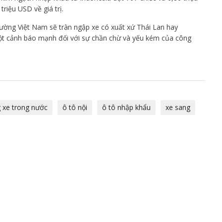
riệu USD về giá trị.
rường Việt Nam sẽ tràn ngập xe có xuất xứ Thái Lan hay
 một cảnh báo mạnh đối với sự chần chừ và yếu kém của công
g xe trong nước
ô tô nội
ô tô nhập khẩu
xe sang