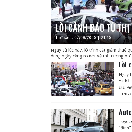
LỜI CẢNH BÁO TỪ THỊ
Thứ sáu , 07/08/2026 | 21:16
Ngay từ lúc này, lộ trình cắt giảm thuế 
dung ngày càng rõ nét về thị trường ôtô 
Lời 
Ngay t
đã bắt
ôtô Vi
11/07/
Auto
Toyota
"đỉnh"