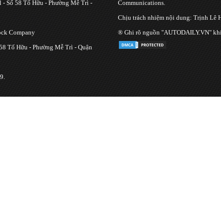
 - Số 58 Tố Hữu - Phường Mễ Trì -
Communications.
Chịu trách nhiệm nội dung: Trịnh Lê 
tock Company
® Ghi rõ nguồn "AUTODAILY.VN" khi bạ
 58 Tố Hữu - Phường Mễ Trì - Quận
9.