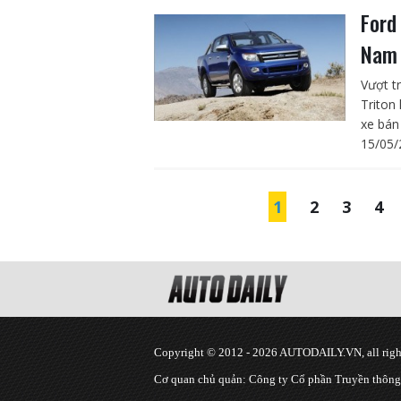
Ford
Na
Vượt t
Triton
xe bán
15/05/
1
2
3
4
Copyright © 2012 - 2026 AUTODAILY.VN, all right
Cơ quan chủ quản: Công ty Cổ phần Truyền thôn