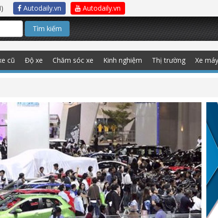
)
Autodaily.vn
Autodaily.vn
Tìm kiếm
xe cũ
Độ xe
Chăm sóc xe
Kinh nghiệm
Thị trường
Xe má