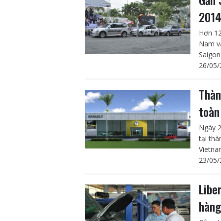
201
Hơn 12
Nam và
Saigon
26/05/
Thàn
toàn
Ngày 2
tại th
Vietna
23/05/
Libe
hàng