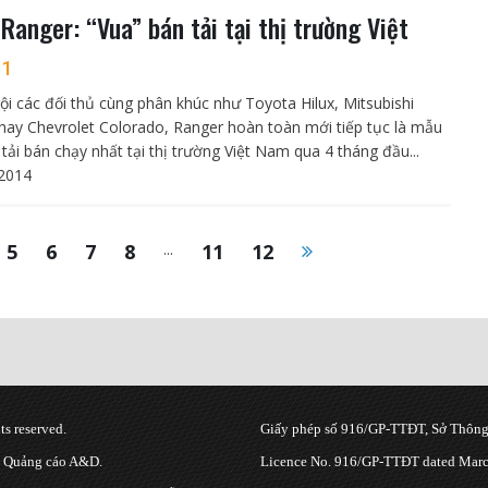
 Ranger: “Vua” bán tải tại thị trường Việt
m
1
rội các đối thủ cùng phân khúc như Toyota Hilux, Mitsubishi
 hay Chevrolet Colorado, Ranger hoàn toàn mới tiếp tục là mẫu
 tải bán chạy nhất tại thị trường Việt Nam qua 4 tháng đầu...
2014
5
6
7
8
...
11
12
s reserved.
Giấy phép số 916/GP-TTĐT, Sở Thông 
g Quảng cáo A&D.
Licence No. 916/GP-TTĐT dated March