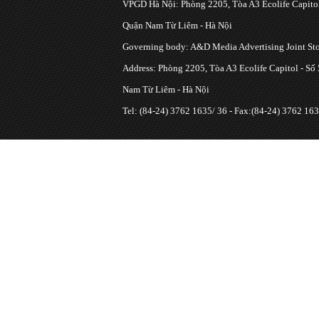
VPGD Hà Nội: Phòng 2205, Tòa A3 Ecolife Capitol
Quận Nam Từ Liêm - Hà Nội
Governing body: A&D Media Advertising Joint S
Address: Phòng 2205, Tòa A3 Ecolife Capitol - Số
Nam Từ Liêm - Hà Nội
Tel: (84-24) 3762 1635/ 36 - Fax:(84-24) 3762 163