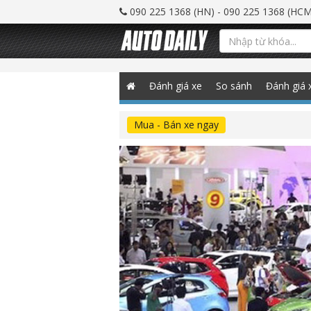
090 225 1368 (HN) - 090 225 1368 (HCM
Đánh giá xe
So sánh
Đánh giá 
Mua - Bán xe ngay