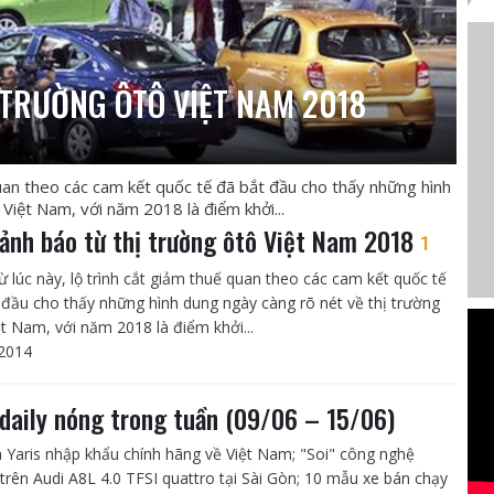
 TRƯỜNG ÔTÔ VIỆT NAM 2018
quan theo các cam kết quốc tế đã bắt đầu cho thấy những hình
Việt Nam, với năm 2018 là điểm khởi...
cảnh báo từ thị trường ôtô Việt Nam 2018
1
ừ lúc này, lộ trình cắt giảm thuế quan theo các cam kết quốc tế
 đầu cho thấy những hình dung ngày càng rõ nét về thị trường
ệt Nam, với năm 2018 là điểm khởi...
2014
daily nóng trong tuần (09/06 – 15/06)
 Yaris nhập khẩu chính hãng về Việt Nam; "Soi" công nghệ
 trên Audi A8L 4.0 TFSI quattro tại Sài Gòn; 10 mẫu xe bán chạy