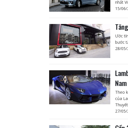
nhất Vi
15/06/
Tăng
Ước tí
bước t
28/05/
Lamb
Nam
Theo k
của La
Thuyết 
27/05/
Gần 