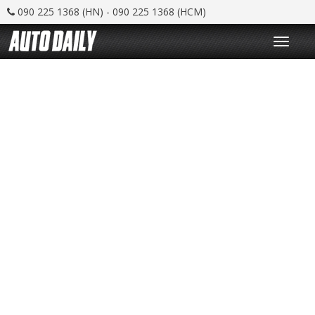
090 225 1368 (HN) - 090 225 1368 (HCM)
T
o
g
g
l
e
n
a
v
i
g
a
t
i
o
n