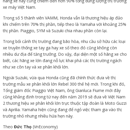
hãng xe này cũng chiếm đến hơn 90% tổng dung lượng thị trường
xe máy Việt Nam.
Trong số 5 thành viên VAMM, Honda vẫn là thương hiệu áp đảo
khi chiếm trên 70% thị phần, tiếp theo là Yamaha với khoảng 25%
thị phần. Piaggio, SYM và Suzuki chia nhau phần còn lại.
Trong bối cảnh thị trường đang bão hòa, nhu cầu sở hữu các loại
xe truyền thống xe tay ga hay xe số theo đó cũng không còn
nhiều dư địa để tăng trưởng. Do vậy, đại diện một số hãng xe cho
biết, các hãng xe lớn đang nỗ lực khai phá các thị trường ngách
như xe côn tay và xe phân khối lớn.
Ngoài Suzuki, vừa qua Honda cũng đã chính thức đưa về thị
trường mẫu xe phân khối lớn Rebel 300 thế hệ mới. Trong khi đó,
Tổng giám đốc Piaggio Việt Nam, ông Gianluca Fiume mới đây
cũng khẳng định trong từ nay đến năm 2019 sẽ đưa về Việt Nam
2 thương hiệu xe phân khối lớn trực thuộc tập đoàn là Moto Guzzi
và Aprilia. Yamaha hiện cũng đang để ngỏ việc tham gia vào thị
trường nhỏ nhưng nhiều hứa hẹn này.
Theo
Đức Thọ
(VnEconomy)