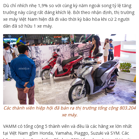
Dù chỉ nhích nhẹ 1,9% so với cùng kỳ năm ngoái song tỷ lệ tăng
trưởng này cũng rất đáng khích lệ. Bởi theo nhận định, thị trường
xe máy Việt Nam hiện đã đi vào thời kỳ bão hòa khi cứ 2 người
dân đã sở hữu 1 xe máy.
Các thành viên hiệp hội đã bán ra thị trường tổng cộng 803.204
xe máy.
VAMM có tổng cộng 5 thành viên và đều là các hãng xe lớn nhất
tại Việt Nam gồm Honda, Yamaha, Piaggo, Suzuki và SYM. Các