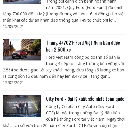
Trong bối cảnh dịch bệnh hoành hành,
năm 2021, Quỹ Ford (Ford Fund) đã dành
tặng 700.000 đô la Mỹ (tương đương với hơn 16 tỷ đồng) cho việc
triển khai các dự án nhân đạo thông qua 149 tổ chức phi lợi...
15/09/2021
Tháng 4/2021: Ford Việt Nam bán được
hơn 2.500 xe
Ford Việt Nam công bố doanh số bán lẻ
tháng 4 tiếp tục tăng trưởng bền vững với
2.564 xe được giao tới tay khách hàng, đưa tổng số lượng xe bán
ra cộng dồn từ đầu năm đến nay lên 8.478 xe - tăng gần...
15/05/2021
City Ford - Đại lý xuất sắc nhất toàn quốc
Công ty Cổ phần City Auto (City Ford -
CTF) là một trong những Đại lý đầu tiên
của hệ thống Ford tại Việt Nam. Ngay thời
khắc lịch sử vừa tròn 20 năm City Ford - CTF đã vinh dự nhận