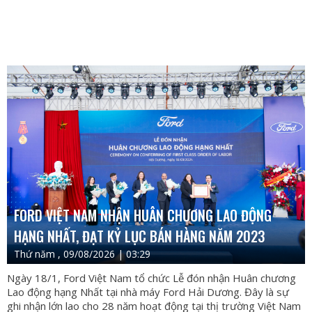
FORD VIỆT NAM NHẬN HUÂN CHƯƠNG LAO ĐỘNG
HẠNG NHẤT, ĐẠT KỶ LỤC BÁN HÀNG NĂM 2023
Thứ năm , 09/08/2026 | 03:29
Ngày 18/1, Ford Việt Nam tổ chức Lễ đón nhận Huân chương
Lao động hạng Nhất tại nhà máy Ford Hải Dương. Đây là sự
ghi nhận lớn lao cho 28 năm hoạt động tại thị trường Việt Nam