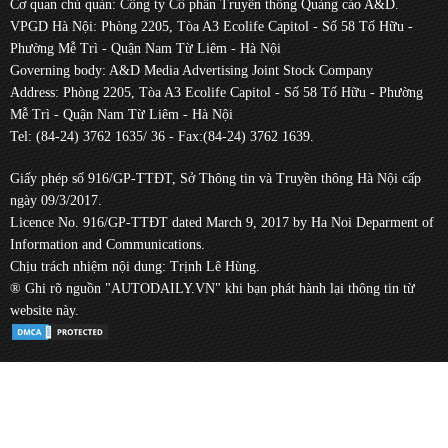
Cơ quan chủ quản: Công ty Cổ phần Truyền thông Quảng cáo A&D.
VPGD Hà Nội: Phòng 2205, Tòa A3 Ecolife Capitol - Số 58 Tố Hữu -
Phường Mễ Trì - Quận Nam Từ Liêm - Hà Nội
Governing body: A&D Media Advertising Joint Stock Company
Address: Phòng 2205, Tòa A3 Ecolife Capitol - Số 58 Tố Hữu - Phường
Mễ Trì - Quận Nam Từ Liêm - Hà Nội
Tel: (84-24) 3762 1635/ 36 - Fax:(84-24) 3762 1639.
Giấy phép số 916/GP-TTĐT, Sở Thông tin và Truyền thông Hà Nội cấp
ngày 09/3/2017.
Licence No. 916/GP-TTĐT dated March 9, 2017 by Ha Noi Deparment of
Information and Communications.
Chịu trách nhiệm nội dung: Trịnh Lê Hùng.
® Ghi rõ nguồn "AUTODAILY.VN" khi bạn phát hành lại thông tin từ
website này.