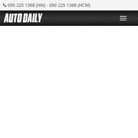
090 225 1368 (HN) - 090 225 1368 (HCM)
T
o
g
g
l
e
n
a
v
i
g
a
t
i
o
n