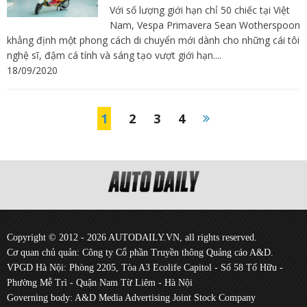
Với số lượng giới hạn chỉ 50 chiếc tại Việt
Nam, Vespa Primavera Sean Wotherspoon
khẳng định một phong cách di chuyển mới dành cho những cái tôi
nghệ sĩ, đậm cá tính và sáng tạo vượt giới hạn....
18/09/2020
1
2
3
4
Copyright © 2012 - 2026 AUTODAILY.VN, all rights reserved.
Cơ quan chủ quản: Công ty Cổ phần Truyền thông Quảng cáo A&D.
VPGD Hà Nội: Phòng 2205, Tòa A3 Ecolife Capitol - Số 58 Tố Hữu -
Phường Mễ Trì - Quận Nam Từ Liêm - Hà Nội
Governing body: A&D Media Advertising Joint Stock Company