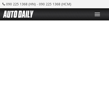
090 225 1368 (HN) - 090 225 1368 (HCM)
T
o
g
g
l
e
n
a
v
i
g
a
t
i
o
n