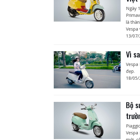
Ngày 1
Primav
là thà
Vespa v
13/07/
Vì s
Vespa 
đẹp.
18/05/
Bộ s
trườ
Piaggi
Vespa 
mới, c