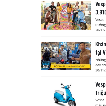
Vesp
3.91
Vespa 
trường
28/12/
Khám
tại 
Những 
dây ch
30/11/
Vesp
triệu
Vespa 
màu ng