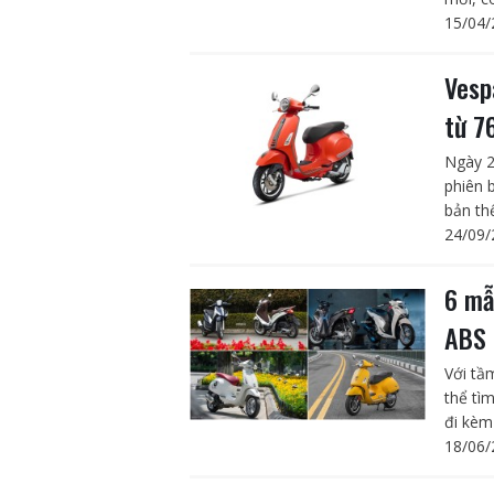
15/04/
Vesp
từ 7
Ngày 2
phiên 
bản th
24/09/
6 mẫ
ABS 
Với tầ
thể tì
đi kèm 
18/06/