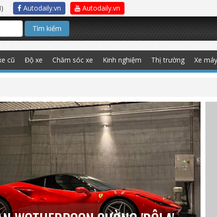
)
Autodaily.vn
Autodaily.vn
Tìm kiếm
xe cũ
Độ xe
Chăm sóc xe
Kinh nghiệm
Thị trường
Xe má