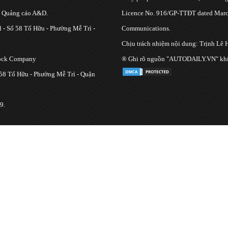
g Quảng cáo A&D.
Licence No. 916/GP-TTĐT dated March
 - Số 58 Tố Hữu - Phường Mễ Trì -
Communications.
Chịu trách nhiệm nội dung: Trịnh Lê 
tock Company
® Ghi rõ nguồn "AUTODAILY.VN" khi bạ
 58 Tố Hữu - Phường Mễ Trì - Quận
9.