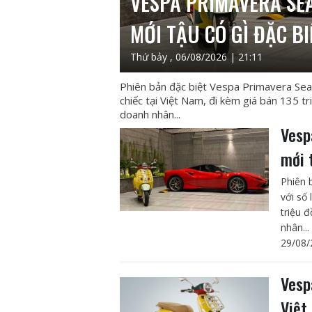
VESPA PRIMAVERA SE
MỚI TẬU CÓ GÌ ĐẶC BI
Thứ bảy , 06/08/2026 | 21:11
Phiên bản đặc biệt Vespa Primavera Sea
chiếc tại Việt Nam, đi kèm giá bán 135 
doanh nhân...
Vesp
mới 
Phiên 
với số 
triệu 
nhân...
29/08/
Vesp
Việt