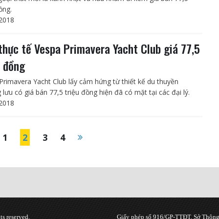
ồng.
2018
thực tế Vespa Primavera Yacht Club giá 77,5
u đồng
Primavera Yacht Club lấy cảm hứng từ thiết kế du thuyền
lưu có giá bán 77,5 triệu đồng hiện đã có mặt tại các đại lý.
2018
1
2
3
4
s reserved.
Giấy phép số 916/GP-TTĐT, Sở Thông 