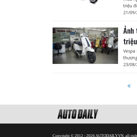
triệu đ
21/09/
Ảnh 
triệ
Vespa 
thượng 
23/08/
Copyright © 2012 - 2026 AUTODAILY.VN, all right