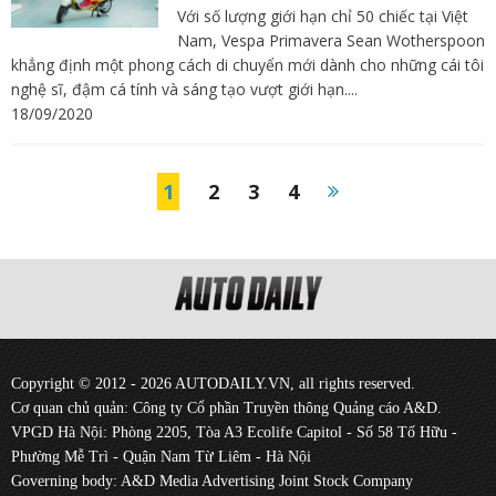
Với số lượng giới hạn chỉ 50 chiếc tại Việt
Nam, Vespa Primavera Sean Wotherspoon
khẳng định một phong cách di chuyển mới dành cho những cái tôi
nghệ sĩ, đậm cá tính và sáng tạo vượt giới hạn....
18/09/2020
1
2
3
4
Copyright © 2012 - 2026 AUTODAILY.VN, all rights reserved.
Cơ quan chủ quản: Công ty Cổ phần Truyền thông Quảng cáo A&D.
VPGD Hà Nội: Phòng 2205, Tòa A3 Ecolife Capitol - Số 58 Tố Hữu -
Phường Mễ Trì - Quận Nam Từ Liêm - Hà Nội
Governing body: A&D Media Advertising Joint Stock Company