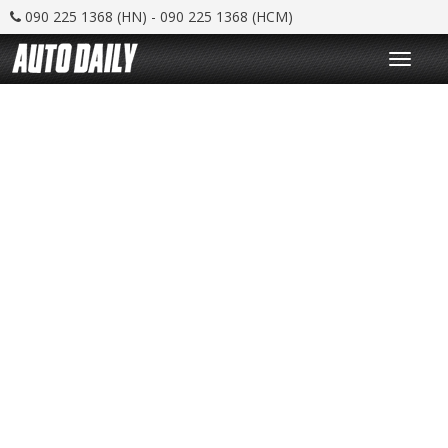
090 225 1368 (HN) - 090 225 1368 (HCM)
T
o
g
g
l
e
n
a
v
i
g
a
t
i
o
n