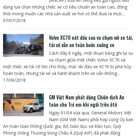
(ANCAP) vừa lên tiếng kêu gọi người tiêu
dùng lựa chọn những chiếc xe có tiêu chuẩn an toàn cao, đồng
thời mong muốn các nhà sản xuất xe hơi có thể đưa ra mức...
07/07/2018
Volvo XC70 nát đầu sau va chạm với xe tải,
tài xế vẫn an toàn bước xuống xe
Cách đây ít ngày, một đoạn băng ghi lại vụ
va chạm giữa một chiếc Volvo XC70 và
một chiếc xe tải cỡ lớn cho thấy, mặc dù đầu xe XC70 bị phá hủy
hoàn toàn, nhưng tài xế và hành khách trên xe vẫn không...
17/06/2018
GM Việt Nam phát động Chiến dịch An
toàn cho Trẻ em khi ngồi trên ôtô
Ngày 01/04 vừa qua, General Motors Việt
Nam (GM Việt Nam) phối hợp cùng Ủy ban
An toàn Giao thông Quốc gia, Bộ Giáo dục và Đào tạo, Quỹ
Phòng chống Thương Vong Châu Á (Quỹ AIP) đã phát động