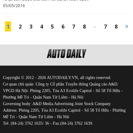
05/05/2016
1
2
3
4
5
6
7
8
...
7
8
Copyright © 2012 - 2026 AUTODAILY.VN, all rights reserved.
Cơ quan chủ quản: Công ty Cổ phần Truyền thông Quảng cáo A&D.
VPGD Hà Nội: Phòng 2205, Tòa A3 Ecolife Capitol - Số 58 Tố Hữu -
Phường Mễ Trì - Quận Nam Từ Liêm - Hà Nội
Governing body: A&D Media Advertising Joint Stock Company
Address: Phòng 2205, Tòa A3 Ecolife Capitol - Số 58 Tố Hữu - Phường
Mễ Trì - Quận Nam Từ Liêm - Hà Nội
Tel: (84-24) 3762 1635/ 36 - Fax:(84-24) 3762 1639.