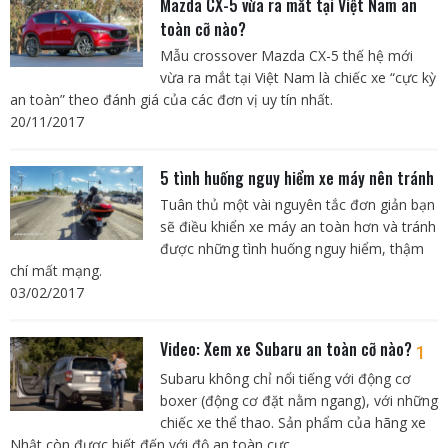
Mazda CX-5 vừa ra mắt tại Việt Nam an
toàn cỡ nào?
Mẫu crossover Mazda CX-5 thế hệ mới
vừa ra mắt tại Việt Nam là chiếc xe “cực kỳ
an toàn” theo đánh giá của các đơn vị uy tín nhất.
20/11/2017
5 tình huống nguy hiểm xe máy nên tránh
Tuân thủ một vài nguyên tắc đơn giản bạn
sẽ điều khiển xe máy an toàn hơn và tránh
được những tình huống nguy hiểm, thậm
chí mất mạng.
03/02/2017
Video: Xem xe Subaru an toàn cỡ nào?
1
Subaru không chỉ nổi tiếng với động cơ
boxer (động cơ đặt nằm ngang), với những
chiếc xe thể thao. Sản phẩm của hãng xe
Nhật còn được biết đến với độ an toàn cực...