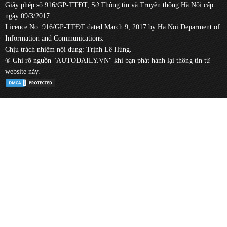
Giấy phép số 916/GP-TTĐT, Sở Thông tin và Truyền thông Hà Nội cấp
ngày 09/3/2017.
Licence No. 916/GP-TTĐT dated March 9, 2017 by Ha Noi Deparment of
Information and Communications.
Chịu trách nhiệm nội dung: Trịnh Lê Hùng.
® Ghi rõ nguồn "AUTODAILY.VN" khi bạn phát hành lại thông tin từ
website này.