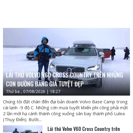
LÁI THỬ VOLVO V60 CROSS COUNTRY TRÊN NHỮNG
CON ĐƯỜNG BĂNG GIÁ TUYỆT ĐẸP
Thứ ba , 07/08/2026 | 18:27
Chúng tôi đặt chân đến đại bản doanh Volvo Base Camp trong
cái lạnh -9 độ C. Những cơn mưa tuyết khiến phi công phải mất
2 lần mới hạ cánh thành công xuống sân bay thành phố Lulea
(Thụy Điển). Bước...
Lái thử Volvo V60 Cross Country trên