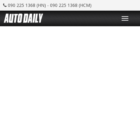
090 225 1368 (HN) - 090 225 1368 (HCM)
T
o
g
g
l
e
n
a
v
i
g
a
t
i
o
n