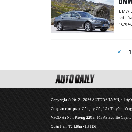
BMW 
BMW vừ
khí củ
16/04/
1
Copyright © 2012 - 2026 AUTODAILY.VN, all right
Cơ quan chủ quản: Công ty Cổ phần Truyền thôn
VPGD Hà Nội: Phòng 2205, Tòa A3 Ecolife Capitol
Quận Nam Từ Liêm - Hà Nội