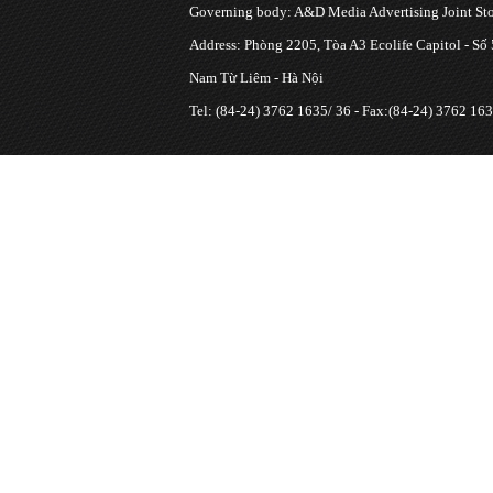
Governing body: A&D Media Advertising Joint S
Address: Phòng 2205, Tòa A3 Ecolife Capitol - Số
Nam Từ Liêm - Hà Nội
Tel: (84-24) 3762 1635/ 36 - Fax:(84-24) 3762 163