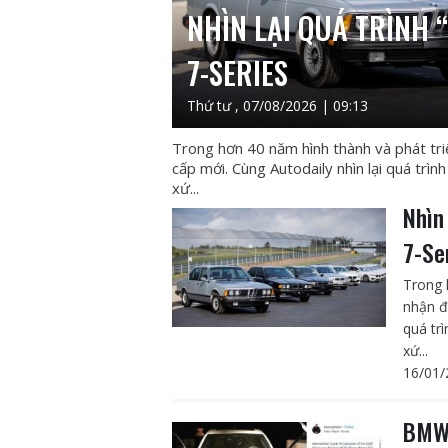
NHÌN LẠI QUÁ TRÌNH 
7-SERIES
Thứ tư , 07/08/2026 | 09:13
Trong hơn 40 năm hình thành và phát tr
cấp mới. Cùng Autodaily nhìn lại quá trì
xứ...
Nhìn
7-Se
Trong 
nhận đ
quá tr
xứ...
16/01/
BMW 