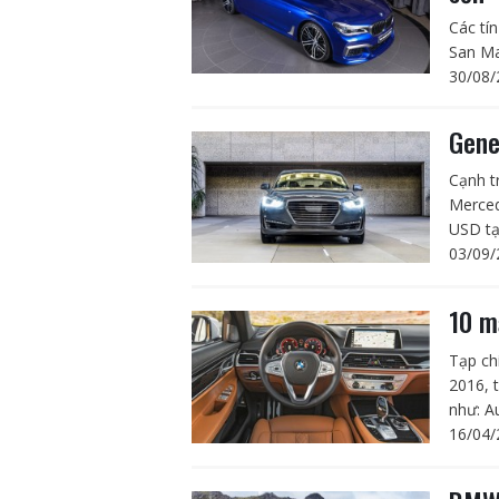
Các tí
San Ma
30/08/
Gene
Cạnh t
Merced
USD tạ
03/09/
10 m
Tạp ch
2016, 
như: A
16/04/