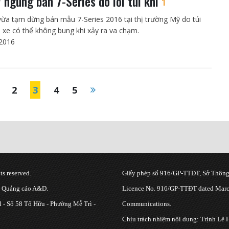
ngừng bán 7-Series do lỗi túi khí
1
a tạm dừng bán mẫu 7-Series 2016 tại thị trường Mỹ do túi
a xe có thể không bung khi xảy ra va chạm.
2016
2
3
4
5
s reserved.
Giấy phép số 916/GP-TTĐT, Sở Thông 
g Quảng cáo A&D.
Licence No. 916/GP-TTĐT dated March
 - Số 58 Tố Hữu - Phường Mễ Trì -
Communications.
Chịu trách nhiệm nội dung: Trịnh Lê 