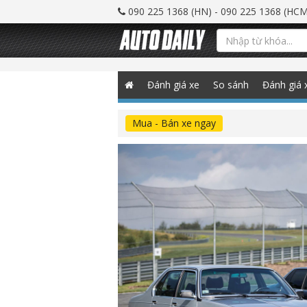
090 225 1368 (HN) - 090 225 1368 (HCM
Đánh giá xe
So sánh
Đánh giá 
Mua - Bán xe ngay