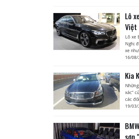
Lô x
Việt
Lô xe 
Nghị đ
xe như
16/08/
Kia 
Những 
xác” c
các đối
19/03/
BMW 
sơn 