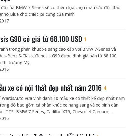
n đồ của BMW 7-Series sẽ có thêm lựa chọn màu sắc độc đáo
rino Blue cho chiếc xế cưng của mình.
2017
sis G90 có giá từ 68.100 USD
1
ranh trong phân khúc xe sang cao cấp với BMW 7-Series và
es-Benz S-Class, Genesis G90 được định giá bán từ 68.100
i thị trường Mỹ.
2016
ẫu xe có nội thất đẹp nhất năm 2016
4
í WardsAuto vừa vinh danh 10 mẫu xe có thiết kế đẹp nhất năm
trong đó bao gồm cả phân khúc xe hạng sang và xe bình dân
udi TTS, BMW 7-Series, Cadillac XT5, Chevrolet Camaro,...
2016