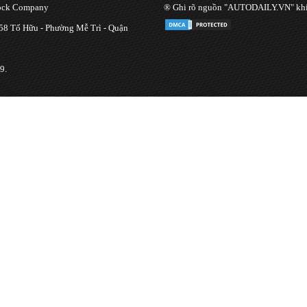
tock Company
® Ghi rõ nguồn "AUTODAILY.VN" khi bạ
 58 Tố Hữu - Phường Mễ Trì - Quận
9.