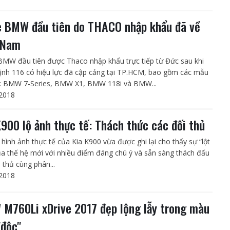
e BMW đầu tiên do THACO nhập khẩu đã về
 Nam
BMW đầu tiên được Thaco nhập khẩu trực tiếp từ Đức sau khi
ịnh 116 có hiệu lực đã cập cảng tại TP.HCM, bao gồm các mẫu
: BMW 7-Series, BMW X1, BMW 118i và BMW...
2018
K900 lộ ảnh thực tế: Thách thức các đối thủ
hình ảnh thực tế của Kia K900 vừa được ghi lại cho thấy sự “lột
ủa thế hệ mới với nhiều điểm đáng chú ý và sẵn sàng thách đấu
 thủ cùng phân...
2018
M760Li xDrive 2017 đẹp lộng lẫy trong màu
"độc"