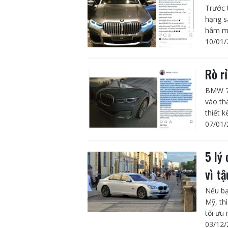
Trước 
hạng s
hâm mộ
10/01/
Rò r
BMW 7-
vào thá
thiết k
07/01/
5 lý
vì tậ
Nếu bạ
Mỹ, th
tối ưu 
03/12/