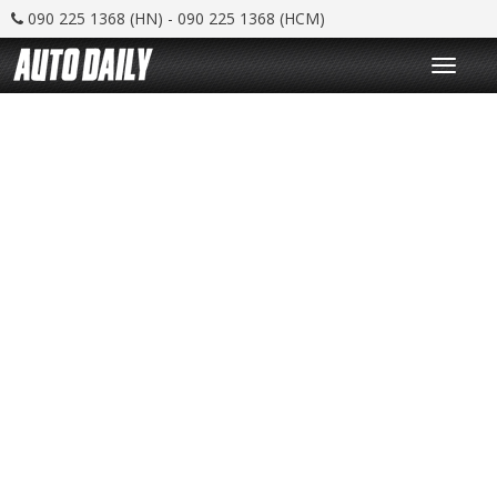
090 225 1368 (HN) - 090 225 1368 (HCM)
T
o
g
g
l
e
n
a
v
i
g
a
t
i
o
n