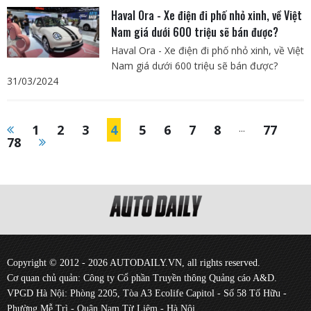
Haval Ora - Xe điện đi phố nhỏ xinh, về Việt
Nam giá dưới 600 triệu sẽ bán được?
Haval Ora - Xe điện đi phố nhỏ xinh, về Việt
Nam giá dưới 600 triệu sẽ bán được?
31/03/2024
1
2
3
4
5
6
7
8
...
77
78
Copyright © 2012 - 2026 AUTODAILY.VN, all rights reserved.
Cơ quan chủ quản: Công ty Cổ phần Truyền thông Quảng cáo A&D.
VPGD Hà Nội: Phòng 2205, Tòa A3 Ecolife Capitol - Số 58 Tố Hữu -
Phường Mễ Trì - Quận Nam Từ Liêm - Hà Nội