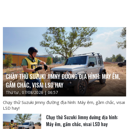
CHẠY THỬ SUZUKI JIMNY ĐƯỜNG ĐỊA HÌNH: MÁY ÊM,
GẦM CHẮC, VISAI LSD HAY
Thứ tư , 07/08/2026 | 06:57
Chạy thử Suzuki Jimny đường địa hình: Máy êm, gầm chắc, visai
LSD hay!
Chạy thử Suzuki Jimny đường địa hình:
Máy êm, gầm chắc, visai LSD hay