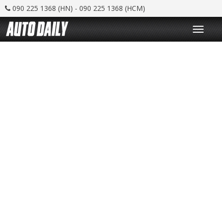
090 225 1368 (HN) - 090 225 1368 (HCM)
T
o
g
g
l
e
n
a
v
i
g
a
t
i
o
n