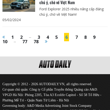
chú ý, chờ về Việt Nam
Ford Explorer 2025 nhiều nâng cấp đáng
chú ý, chờ về Việt Nam!
05/02/2024
1
2
...
3
4
5
6
7
8
9
10
...
77
78
Copyright © 2012 - 2026 AUTODAILY.VN, all rights reserved.
Cơ quan chủ quản: Công ty Cổ phần Truyền thông Quảng cáo A&D.
VPGD Hà Nội: Phòng 2205, Tòa A3 Ecolife Capitol - Số 58 Tố Hữu -
Phường Mễ Trì - Quận Nam Từ Liêm - Hà Nội
Governing body: A&D Media Advertising Joint Stock Company