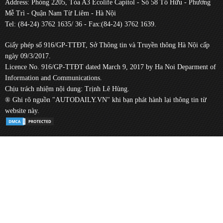
Address: Phòng 2205, Tòa A3 Ecolife Capitol - Số 58 Tố Hữu - Phường
Mễ Trì - Quận Nam Từ Liêm - Hà Nội
Tel: (84-24) 3762 1635/ 36 - Fax:(84-24) 3762 1639.
Giấy phép số 916/GP-TTĐT, Sở Thông tin và Truyền thông Hà Nội cấp
ngày 09/3/2017.
Licence No. 916/GP-TTĐT dated March 9, 2017 by Ha Noi Deparment of
Information and Communications.
Chịu trách nhiệm nội dung: Trịnh Lê Hùng.
® Ghi rõ nguồn "AUTODAILY.VN" khi bạn phát hành lại thông tin từ
website này.