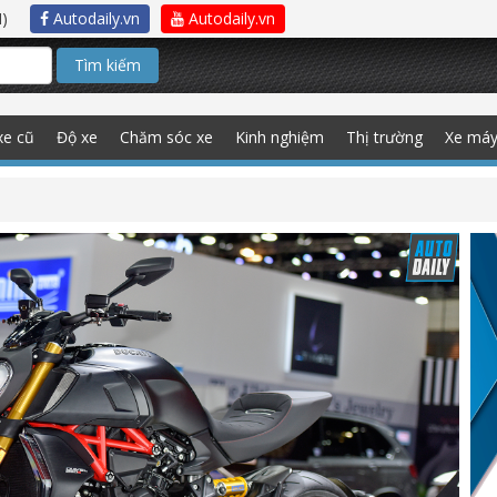
)
Autodaily.vn
Autodaily.vn
Tìm kiếm
xe cũ
Độ xe
Chăm sóc xe
Kinh nghiệm
Thị trường
Xe má