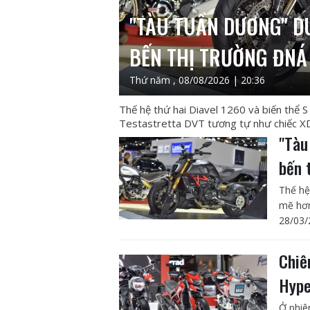
"TÀU TUẦN DƯƠNG" DU
BẾN THỊ TRƯỜNG ĐNÁ
Thứ năm , 08/08/2026 | 20:36
Thế hệ thứ hai Diavel 1260 và biến thể 
Testastretta DVT tương tự như chiếc XD
"Tàu
bến 
Thế hệ
mẽ hơn
28/03/
Chiê
Hype
Ở phiê