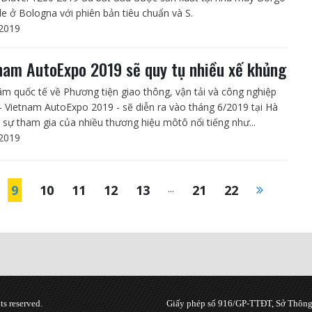
le ở Bologna với phiên bản tiêu chuẩn và S.
2019
nam AutoExpo 2019 sẽ quy tụ nhiều xế khủng
lãm quốc tế về Phương tiện giao thông, vận tải và công nghiệp
 - Vietnam AutoExpo 2019 - sẽ diễn ra vào tháng 6/2019 tại Hà
i sự tham gia của nhiều thương hiệu môtô nổi tiếng như...
2019
9
10
11
12
13
...
21
22
s reserved.
Giấy phép số 916/GP-TTĐT, Sở Thông 