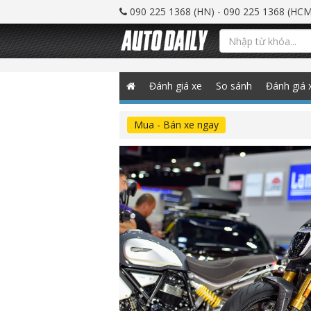
090 225 1368 (HN) - 090 225 1368 (HCM
Đánh giá xe
So sánh
Đánh giá 
Mua - Bán xe ngay