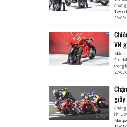
những 
Twin c
28/03/
Chiê
VN g
Mẫu su
Strada
trọng 
27/03/
Chặn
giây
Chặng 
khi Do
Marque
11/03/