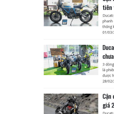
tiên
Ducati
phanh 
thống k
01/03/
Duca
chưa
3 dòng
là phiê
được h
28/02/
Cận 
giá 
Ducati