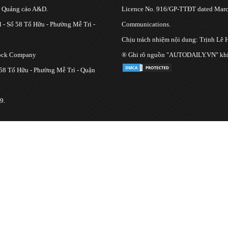
g Quảng cáo A&D.
Licence No. 916/GP-TTĐT dated March
 - Số 58 Tố Hữu - Phường Mễ Trì -
Communications.
Chịu trách nhiệm nội dung: Trịnh Lê 
tock Company
® Ghi rõ nguồn "AUTODAILY.VN" khi bạ
 58 Tố Hữu - Phường Mễ Trì - Quận
9.