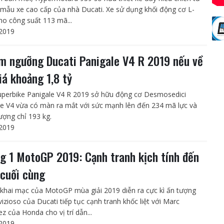
mẫu xe cao cấp của nhà Ducati. Xe sử dụng khối động cơ L-
ho công suất 113 mã...
2019
m ngưỡng Ducati Panigale V4 R 2019 nếu về
iá khoảng 1,8 tỷ
perbike Panigale V4 R 2019 sở hữu động cơ Desmosedici
le V4 vừa có màn ra mắt với sức mạnh lên đến 234 mã lực và
lượng chỉ 193 kg.
2019
g 1 MotoGP 2019: Cạnh tranh kịch tính đến
 cuối cùng
khai mạc của MotoGP mùa giải 2019 diễn ra cực kì ấn tượng
vizioso của Ducati tiếp tục cạnh tranh khốc liệt với Marc
z của Honda cho vị trí dẫn...
2019