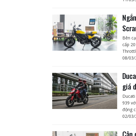
Ngắm
Scra
Bên cạ
cấp 20
Thrott
08/03/
Duca
giá 
Ducati
939 vớ
động 
02/03/
Cận 