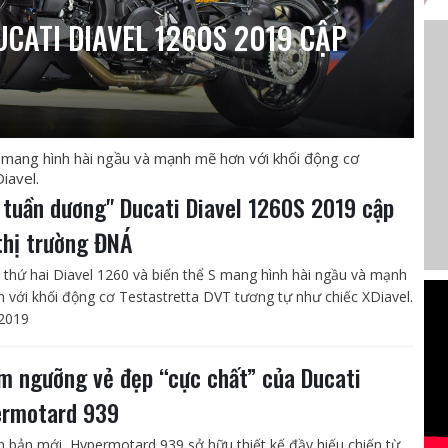
CATI DIAVEL 1260S 2019 CẬP
S mang hình hài ngầu và mạnh mẽ hơn với khối động cơ
iavel.
 tuần dương" Ducati Diavel 1260S 2019 cập
thị trường ĐNÁ
 thứ hai Diavel 1260 và biến thể S mang hình hài ngầu và mạnh
 với khối động cơ Testastretta DVT tương tự như chiếc XDiavel.
2019
m ngưỡng vẻ đẹp “cực chất” của Ducati
rmotard 939
n bản mới, Hypermotard 939 sở hữu thiết kế đầy hiếu chiến từ