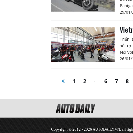
Paniga
29/01/
Viet
Triển 
hỗ trợ
Nội vớ
26/01/
1
2
...
6
7
8
Copyright © 2012 - 2026 AUTODAILY.VN, all right