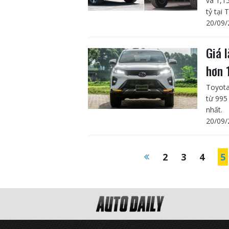
và 1,1
tỷ tại 
20/09/
Giá 
hơn 
Toyota
từ 995
nhất.
20/09/
2
3
4
5