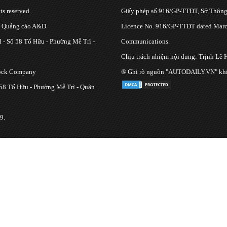
s reserved.
Giấy phép số 916/GP-TTĐT, Sở Thông 
g Quảng cáo A&D.
Licence No. 916/GP-TTĐT dated March
 - Số 58 Tố Hữu - Phường Mễ Trì -
Communications.
Chịu trách nhiệm nội dung: Trịnh Lê 
tock Company
® Ghi rõ nguồn "AUTODAILY.VN" khi bạ
 58 Tố Hữu - Phường Mễ Trì - Quận
9.