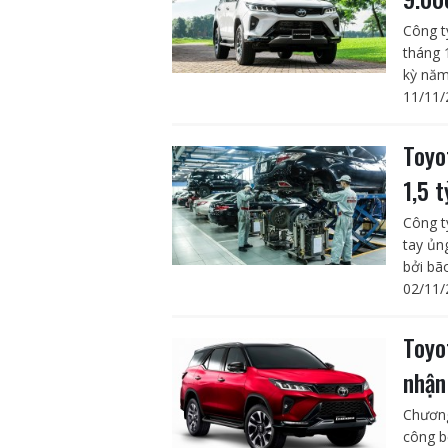
Công t
tháng 
kỳ năm
11/11/
Toyo
1,5 
Công t
tay ủn
bởi bã
02/11/
Toyo
nhận
Chương
công b