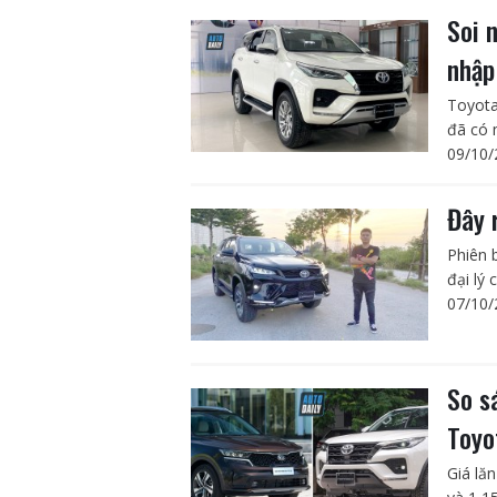
Soi 
nhập
Toyota
đã có 
09/10/
Đây 
Phiên 
đại lý
07/10/
So s
Toyo
Giá lă