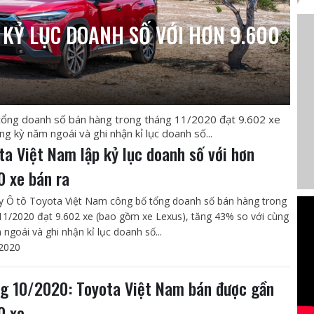
 KỶ LỤC DOANH SỐ VỚI HƠN 9.600
tổng doanh số bán hàng trong tháng 11/2020 đạt 9.602 xe
 kỳ năm ngoái và ghi nhận kỉ lục doanh số...
ta Việt Nam lập kỷ lục doanh số với hơn
0 xe bán ra
y Ô tô Toyota Việt Nam công bố tổng doanh số bán hàng trong
11/2020 đạt 9.602 xe (bao gồm xe Lexus), tăng 43% so với cùng
 ngoái và ghi nhận kỉ lục doanh số...
2020
g 10/2020: Toyota Việt Nam bán được gần
0 xe