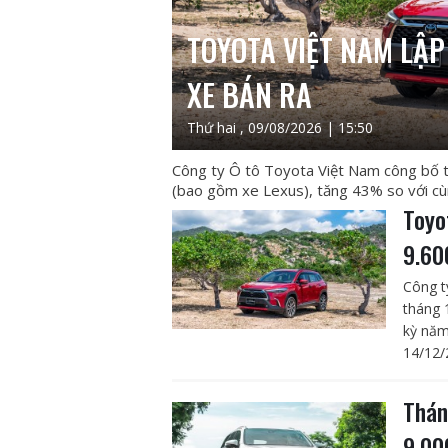
TOYOTA VIỆT NAM LẬP
XE BÁN RA
Thứ hai , 09/08/2026 | 15:50
Công ty Ô tô Toyota Việt Nam công bố 
(bao gồm xe Lexus), tăng 43% so với cùng
Toyo
9.60
Công t
tháng 
kỳ năm
14/12/
Thán
9.00