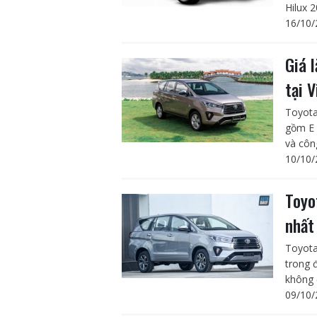
Hilux 
16/10/
Giá 
tại 
Toyota
gồm E 
và côn
10/10/
Toyo
nhất
Toyota
trong 
không 
09/10/