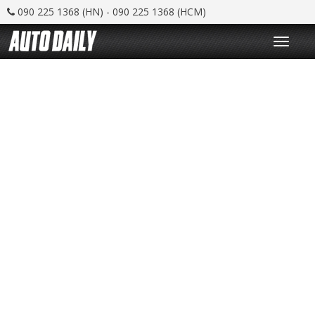
090 225 1368 (HN) - 090 225 1368 (HCM)
T
o
g
g
l
e
n
a
v
i
g
a
t
i
o
n