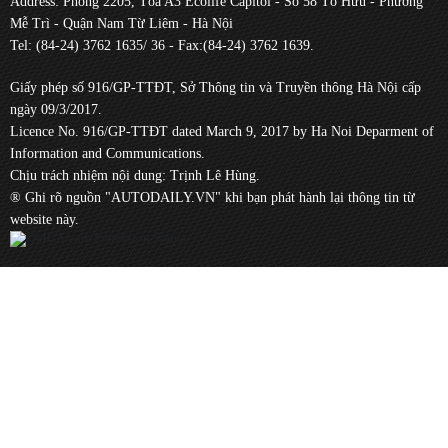
Address: Phòng 2205, Tòa A3 Ecolife Capitol - Số 58 Tố Hữu - Phường
Mễ Trì - Quận Nam Từ Liêm - Hà Nội
Tel: (84-24) 3762 1635/ 36 - Fax:(84-24) 3762 1639.
Giấy phép số 916/GP-TTĐT, Sở Thông tin và Truyền thông Hà Nội cấp
ngày 09/3/2017.
Licence No. 916/GP-TTĐT dated March 9, 2017 by Ha Noi Deparment of
Information and Communications.
Chịu trách nhiệm nội dung: Trịnh Lê Hùng.
® Ghi rõ nguồn "AUTODAILY.VN" khi bạn phát hành lại thông tin từ
website này.