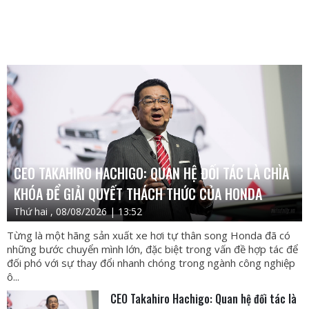
CEO TAKAHIRO HACHIGO: QUAN HỆ ĐỐI TÁC LÀ CHÌA
KHÓA ĐỂ GIẢI QUYẾT THÁCH THỨC CỦA HONDA
Thứ hai , 08/08/2026 | 13:52
Từng là một hãng sản xuất xe hơi tự thân song Honda đã có
những bước chuyển mình lớn, đặc biệt trong vấn đề hợp tác để
đối phó với sự thay đổi nhanh chóng trong ngành công nghiệp
ô...
CEO Takahiro Hachigo: Quan hệ đối tác là