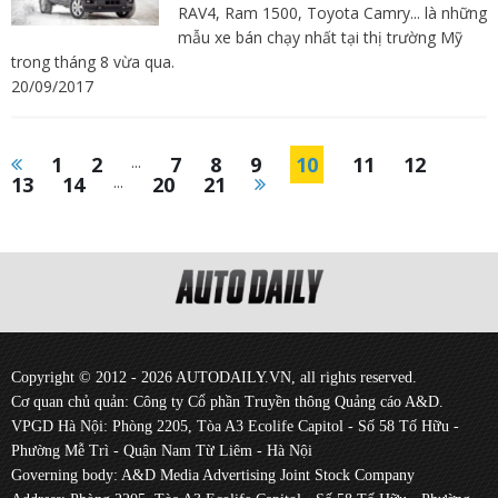
RAV4, Ram 1500, Toyota Camry... là những
mẫu xe bán chạy nhất tại thị trường Mỹ
trong tháng 8 vừa qua.
20/09/2017
1
2
...
7
8
9
10
11
12
13
14
...
20
21
Copyright © 2012 - 2026 AUTODAILY.VN, all rights reserved.
Cơ quan chủ quản: Công ty Cổ phần Truyền thông Quảng cáo A&D.
VPGD Hà Nội: Phòng 2205, Tòa A3 Ecolife Capitol - Số 58 Tố Hữu -
Phường Mễ Trì - Quận Nam Từ Liêm - Hà Nội
Governing body: A&D Media Advertising Joint Stock Company